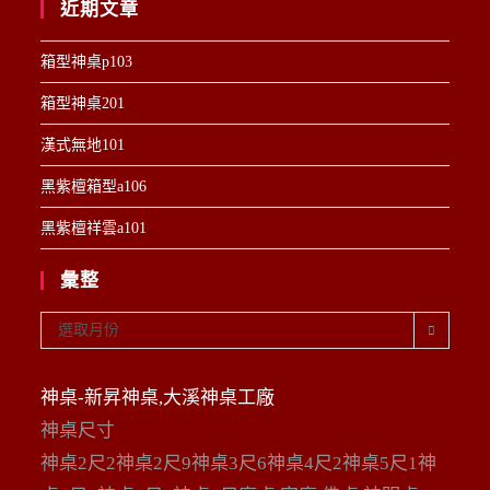
近期文章
箱型神桌p103
箱型神桌201
漢式無地101
黑紫檀箱型a106
黑紫檀祥雲a101
彙整
彙
選取月份
整
神桌-新昇神桌,大溪神桌工廠
神桌尺寸
神桌2尺2神桌2尺9神桌3尺6神桌4尺2神桌5尺1神