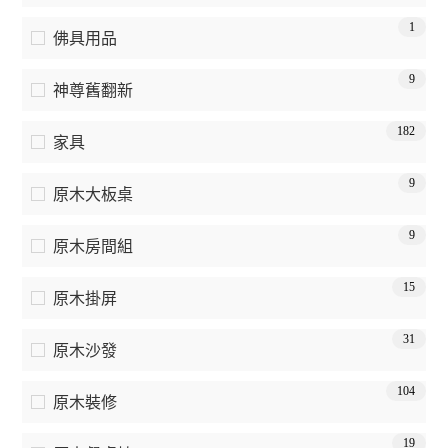
1
佛具用品
9
神尊舊翻新
182
家具
9
原木大板桌
9
原木房間組
15
原木掛屏
31
原木沙發
104
原木裝修
19