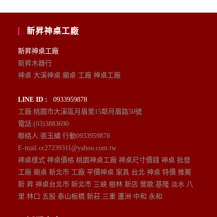
新昇神桌工廠
新昇神桌工廠
新昇木器行
神桌 大溪神桌 廟桌 工廠 神桌工廠
LINE ID :
0933959878
工廠:桃園市大溪區月眉里15鄰月眉路50號
電話:(03)3883690
聯絡人:張玉繡 行動0933959878
E-mail cc27239311@yahoo.com.tw
神桌樣式 神桌價格 桃園神桌工廠 神桌尺寸價錢 神桌 批發
工廠 廟桌 新北市 工廠 平價神桌 家具 台北 神桌 特價 推薦
新 昇 神桌台北市 新北市 三峽 樹林 新店 鶯歌 基隆 淡水 八
里 林口 五股 泰山板橋 新莊 三重 蘆洲 中和 永和