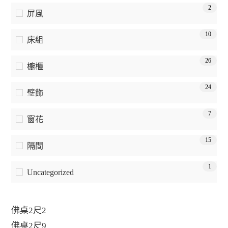
2
屏風
10
床組
26
櫥櫃
24
璧飾
7
窗花
15
隔間
1
Uncategorized
佛桌2尺2
佛桌2尺9