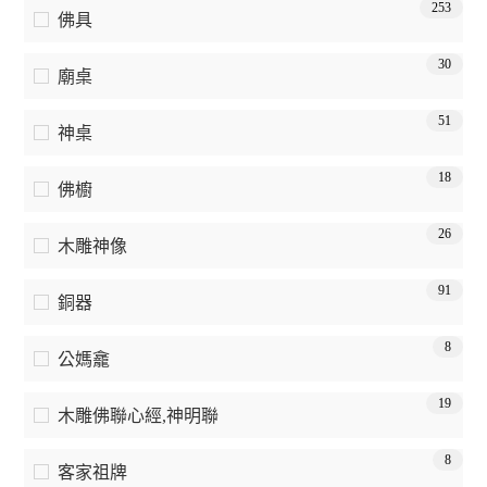
253
佛具
30
廟桌
51
神桌
18
佛櫥
26
木雕神像
91
銅器
8
公媽龕
19
木雕佛聯心經,神明聯
8
客家祖牌