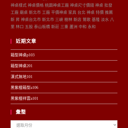
神桌樣式 神桌價格 桃園神桌工廠 神桌尺寸價錢 神桌 批發
工廠 廟桌 新北市 工廠 平價神桌 家具 台北 神桌 特價 推薦
新 昇 神桌台北市 新北市 三峽 樹林 新店 鶯歌 基隆 淡水 八
里 林口 五股 泰山板橋 新莊 三重 蘆洲 中和 永和
近期文章
箱型神桌p103
箱型神桌201
漢式無地101
黑紫檀箱型a106
黑紫檀祥雲a101
彙整
彙