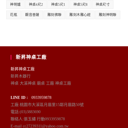
神明爐
神桌4尺2
神桌5尺1
神桌5尺8
神桌尺寸
花瓶
觀音普薩
雕刻佛聯
雕刻木雕心經
雕刻神明聯
新昇神桌工廠
新昇神桌工廠
新昇木器行
神桌 大溪神桌 廟桌 工廠 神桌工廠
LINE ID :
0933959878
工廠:桃園市大溪區月眉里15鄰月眉路50號
電話:(03)3883690
聯絡人:張玉繡 行動0933959878
E-mail cc27239311@yahoo.com.tw