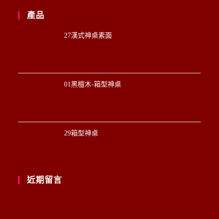
產品
27漢式神桌素面
01黑檀木-箱型神桌
29箱型神桌
近期留言