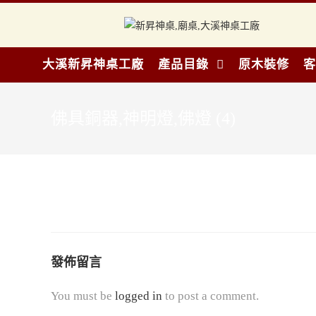
大溪新昇神桌工廠
產品目錄
原木裝修
客
佛具銅器,神明燈,佛燈 (4)
發佈留言
You must be
logged in
to post a comment.