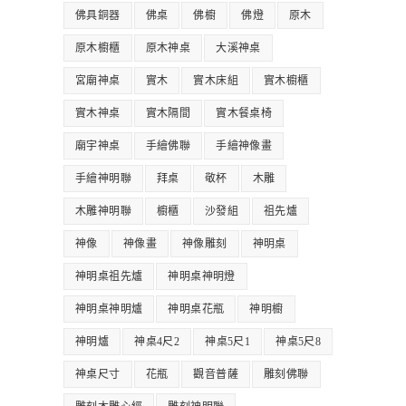
佛具銅器
佛桌
佛櫥
佛燈
原木
原木櫥櫃
原木神桌
大溪神桌
宮廟神桌
實木
實木床組
實木櫥櫃
實木神桌
實木隔間
實木餐桌椅
廟宇神桌
手繪佛聯
手繪神像畫
手繪神明聯
拜桌
敬杯
木雕
木雕神明聯
櫥櫃
沙發組
祖先爐
神像
神像畫
神像雕刻
神明桌
神明桌祖先爐
神明桌神明燈
神明桌神明爐
神明桌花瓶
神明櫥
神明爐
神桌4尺2
神桌5尺1
神桌5尺8
神桌尺寸
花瓶
觀音普薩
雕刻佛聯