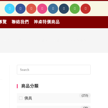
導覽
聯絡我們
神桌特價商品
>
產品
>
佛具銅器,神明燈,佛燈 (4)
>
佛具銅器,神明燈,佛燈 (4)
商品分類
(253)
佛具