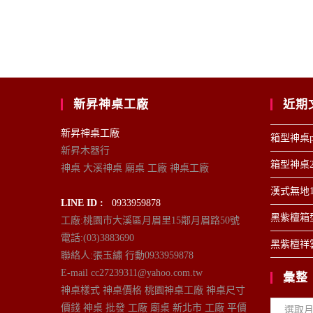
新昇神桌工廠
近期
新昇神桌工廠
箱型神桌p
新昇木器行
箱型神桌2
神桌 大溪神桌 廟桌 工廠 神桌工廠
漢式無地1
LINE ID :
0933959878
黑紫檀箱型
工廠:桃園市大溪區月眉里15鄰月眉路50號
電話:(03)3883690
黑紫檀祥雲
聯絡人:張玉繡 行動0933959878
E-mail cc27239311@yahoo.com.tw
彙整
神桌樣式 神桌價格 桃園神桌工廠 神桌尺寸
彙
價錢 神桌 批發 工廠 廟桌 新北市 工廠 平價