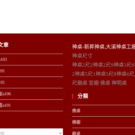
文章
神桌-新昇神桌,大溪神桌工
神桌尺寸
103
神桌2尺2神桌2尺9神桌3尺
01
2神桌5尺1神桌5尺8神桌6尺
01
尺廟桌 宮廟 佛桌 神明桌
a106
分類
a101
佛桌
佛櫥
廟桌