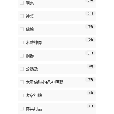
(30)
廟桌
(51)
神桌
(18)
佛櫥
(26)
木雕神像
(91)
銅器
(8)
公媽龕
(19)
木雕佛聯心經,神明聯
(8)
客家祖牌
(1)
佛具用品