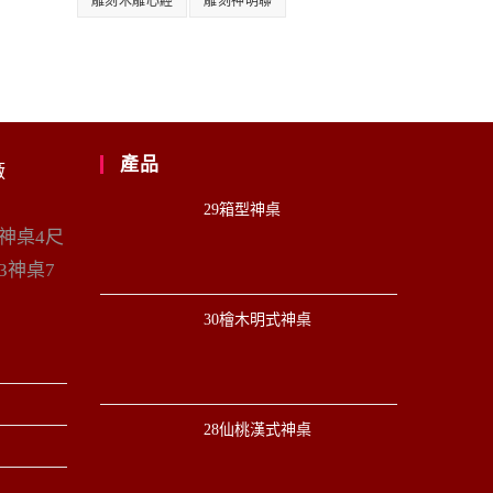
雕刻木雕心經
雕刻神明聯
產品
廠
29箱型神桌
6神桌4尺
3神桌7
30檜木明式神桌
28仙桃漢式神桌