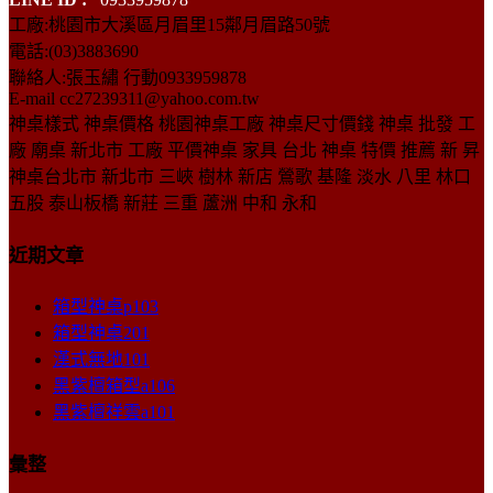
工廠:桃園市大溪區月眉里15鄰月眉路50號
電話:(03)3883690
聯絡人:張玉繡 行動0933959878
E-mail cc27239311@yahoo.com.tw
神桌樣式 神桌價格 桃園神桌工廠 神桌尺寸價錢 神桌 批發 工
廠 廟桌 新北市 工廠 平價神桌 家具 台北 神桌 特價 推薦 新 昇
神桌台北市 新北市 三峽 樹林 新店 鶯歌 基隆 淡水 八里 林口
五股 泰山板橋 新莊 三重 蘆洲 中和 永和
近期文章
箱型神桌p103
箱型神桌201
漢式無地101
黑紫檀箱型a106
黑紫檀祥雲a101
彙整