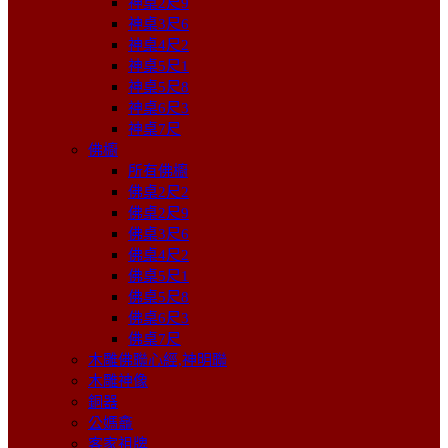
神桌2尺9
神桌3尺6
神桌4尺2
神桌5尺1
神桌5尺8
神桌6尺3
神桌7尺
佛櫥
所有佛櫥
佛桌2尺2
佛桌2尺9
佛桌3尺6
佛桌4尺2
佛桌5尺1
佛桌5尺8
佛桌6尺3
佛桌7尺
木雕佛聯心經,神明聯
木雕神像
銅器
公媽龕
客家祖牌