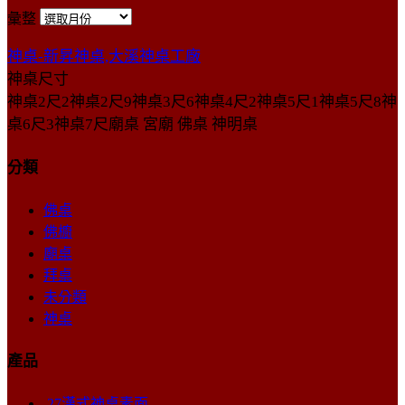
彙整
神桌-新昇神桌,大溪神桌工廠
神桌尺寸
神桌2尺2神桌2尺9神桌3尺6神桌4尺2神桌5尺1神桌5尺8神
桌6尺3神桌7尺廟桌 宮廟 佛桌 神明桌
分類
佛桌
佛櫥
廟桌
拜桌
未分類
神桌
產品
27漢式神桌素面