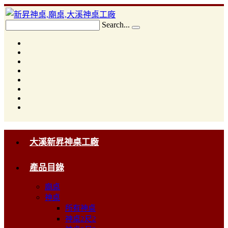
Search...
大溪新昇神桌工廠
產品目錄
廟桌
神桌
所有神桌
神桌2尺2