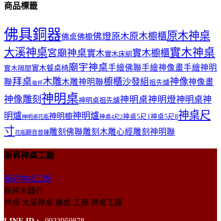
商品標籤
佛具銅器
原木神桌
佛燈
原木櫥櫃
原木
佛桌
佛櫥
大溪神桌
實木神桌
宮廟神桌
實木櫥櫃
實木
實木床組
廟宇神桌
手繪佛聯
手繪神像畫
手繪神明
實木餐桌椅
實木隔間
拜桌
木雕
櫥櫃
神像
沙發組
聯
木雕神明聯
神像畫
祖先爐
敬杯
神明桌
神像雕刻
神明桌神明燈
神明桌神
神明桌祖先爐
神桌尺
明爐
神明爐
神明櫥
神桌5尺1
神桌5尺8
神桌4尺2
神明桌花瓶
寸
雕刻佛聯
雕刻木雕心經
雕刻神明聯
觀音普薩
花瓶
新昇神桌工廠
新昇神桌工廠
新昇木器行
神桌 大溪神桌 廟桌 工廠 神桌工廠
LINE ID :
0933959878