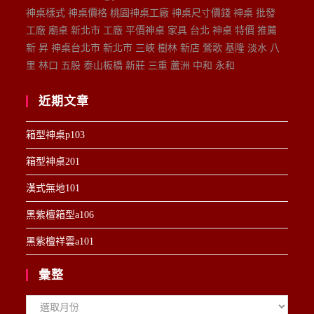
神桌樣式 神桌價格 桃園神桌工廠 神桌尺寸價錢 神桌 批發
工廠 廟桌 新北市 工廠 平價神桌 家具 台北 神桌 特價 推薦
新 昇 神桌台北市 新北市 三峽 樹林 新店 鶯歌 基隆 淡水 八
里 林口 五股 泰山板橋 新莊 三重 蘆洲 中和 永和
近期文章
箱型神桌p103
箱型神桌201
漢式無地101
黑紫檀箱型a106
黑紫檀祥雲a101
彙整
彙