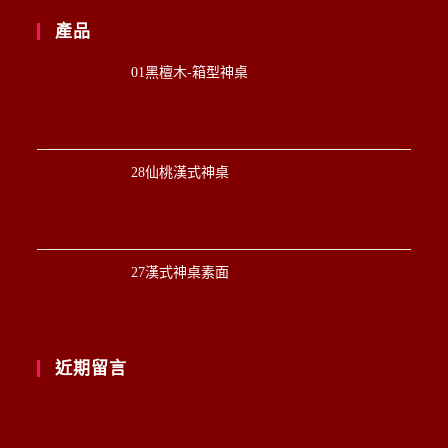
產品
01黑檀木-箱型神桌
28仙桃漢式神桌
27漢式神桌素面
近期留言