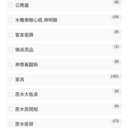
(8)
公媽龕
(19)
木雕佛聯心經,神明聯
(8)
客家祖牌
(1)
佛具用品
(9)
神尊舊翻新
(182)
家具
(9)
原木大板桌
(9)
原木房間組
(15)
原木掛屏