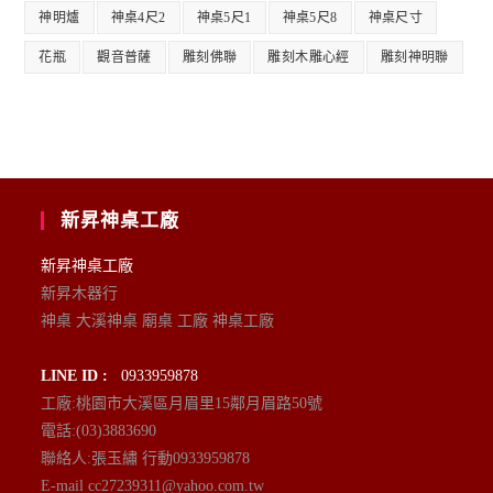
神明爐
神桌4尺2
神桌5尺1
神桌5尺8
神桌尺寸
花瓶
觀音普薩
雕刻佛聯
雕刻木雕心經
雕刻神明聯
新昇神桌工廠
新昇神桌工廠
新昇木器行
神桌 大溪神桌 廟桌 工廠 神桌工廠
LINE ID :
0933959878
工廠:桃園市大溪區月眉里15鄰月眉路50號
電話:(03)3883690
聯絡人:張玉繡 行動0933959878
E-mail cc27239311@yahoo.com.tw