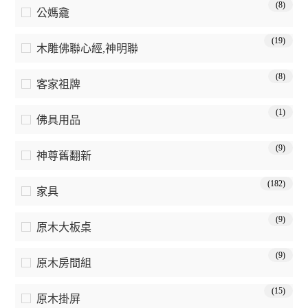
(8)
公媽龕
(19)
木雕佛聯心經,神明聯
(8)
客家祖牌
(1)
佛具用品
(9)
神尊舊翻新
(182)
家具
(9)
原木大板桌
(9)
原木房間組
(15)
原木掛屏