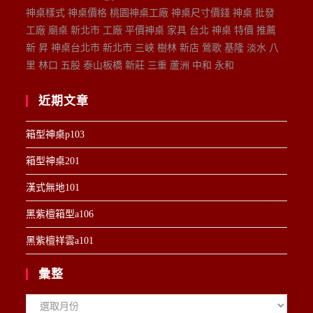
神桌樣式 神桌價格 桃園神桌工廠 神桌尺寸價錢 神桌 批發
工廠 廟桌 新北市 工廠 平價神桌 家具 台北 神桌 特價 推薦
新 昇 神桌台北市 新北市 三峽 樹林 新店 鶯歌 基隆 淡水 八
里 林口 五股 泰山板橋 新莊 三重 蘆洲 中和 永和
近期文章
箱型神桌p103
箱型神桌201
漢式無地101
黑紫檀箱型a106
黑紫檀祥雲a101
彙整
彙