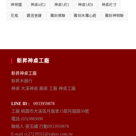
神明爐
神桌4尺2
神桌5尺1
神桌5尺8
神桌尺寸
花瓶
觀音普薩
雕刻佛聯
雕刻木雕心經
雕刻神明聯
新昇神桌工廠
新昇神桌工廠
新昇木器行
神桌 大溪神桌 廟桌 工廠 神桌工廠
LINE ID :
0933959878
工廠:桃園市大溪區月眉里15鄰月眉路50號
電話:(03)3883690
聯絡人:張玉繡 行動0933959878
E-mail cc27239311@yahoo.com.tw