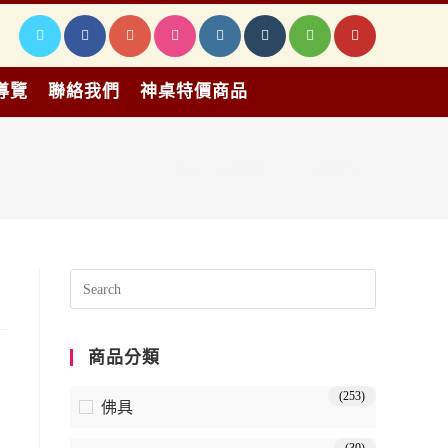
導覽
聯絡我們
神桌特價商品
>
產品
>
木雕神像 (9)
>
木雕神像 (9)
商品分類
(253)
佛具