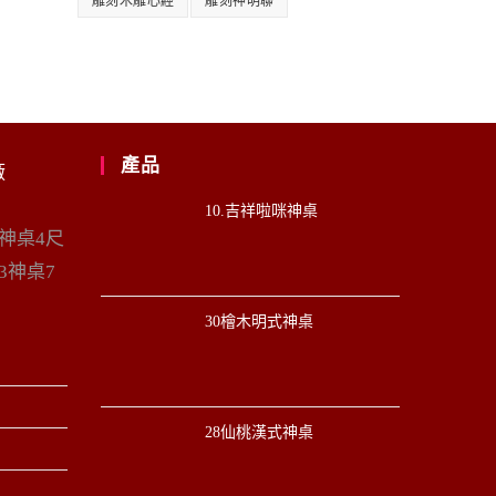
雕刻木雕心經
雕刻神明聯
產品
廠
10.吉祥啦咪神桌
6神桌4尺
3神桌7
30檜木明式神桌
28仙桃漢式神桌