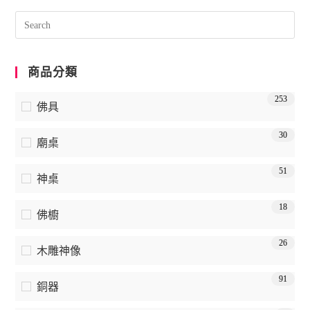
商品分類
253
佛具
30
廟桌
51
神桌
18
佛櫥
26
木雕神像
91
銅器