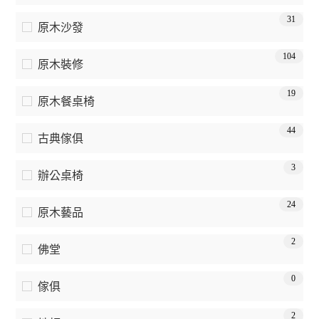
31
原木沙發
104
原木裝修
19
原木餐桌椅
44
古典傢俱
3
辦公桌椅
24
原木藝品
2
佛堂
0
傢俱
2