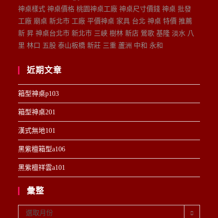
神桌樣式 神桌價格 桃園神桌工廠 神桌尺寸價錢 神桌 批發
工廠 廟桌 新北市 工廠 平價神桌 家具 台北 神桌 特價 推薦
新 昇 神桌台北市 新北市 三峽 樹林 新店 鶯歌 基隆 淡水 八
里 林口 五股 泰山板橋 新莊 三重 蘆洲 中和 永和
近期文章
箱型神桌p103
箱型神桌201
漢式無地101
黑紫檀箱型a106
黑紫檀祥雲a101
彙整
彙
選取月份