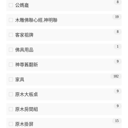
8
公媽龕
19
木雕佛聯心經,神明聯
8
客家祖牌
1
佛具用品
9
神尊舊翻新
182
家具
9
原木大板桌
9
原木房間組
15
原木掛屏