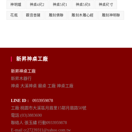
神明爐
神桌4尺2
神桌5尺1
神桌5尺8
神桌尺寸
花瓶
觀音普薩
雕刻佛聯
雕刻木雕心經
雕刻神明聯
新昇神桌工廠
新昇神桌工廠
新昇木器行
神桌 大溪神桌 廟桌 工廠 神桌工廠
LINE ID :
0933959878
工廠:桃園市大溪區月眉里15鄰月眉路50號
電話:(03)3883690
聯絡人:張玉繡 行動0933959878
E-mail cc27239311@yahoo.com.tw