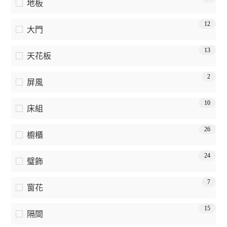
地板
12
大門
13
天花板
2
屏風
10
床組
26
櫥櫃
24
璧飾
7
窗花
15
隔間