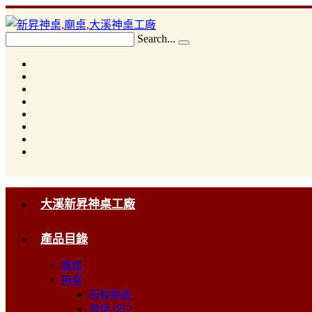
Search...
大溪新昇神桌工廠
產品目錄
廟桌
神桌
所有神桌
神桌2尺2