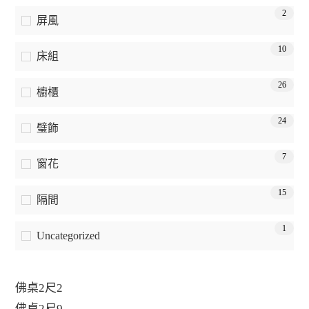
2
屏風
10
床組
26
櫥櫃
24
璧飾
7
窗花
15
隔間
1
Uncategorized
佛桌2尺2
佛桌2尺9