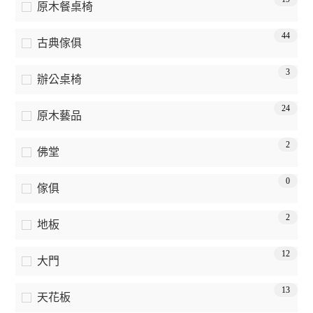
原木餐桌椅
44
古典傢俱
3
辦公桌椅
24
原木藝品
2
佛堂
0
傢俱
2
地板
12
大門
13
天花板