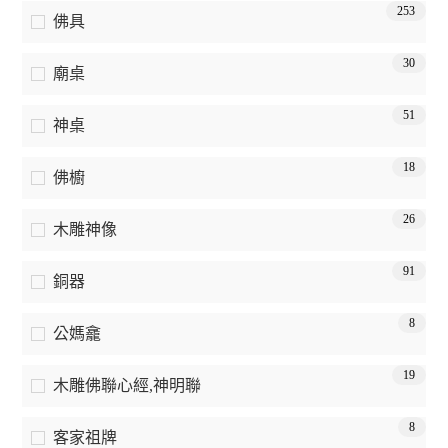
253
佛具
30
廟桌
51
神桌
18
佛櫥
26
木雕神像
91
銅器
8
公媽龕
19
木雕佛聯心經,神明聯
8
客家祖牌