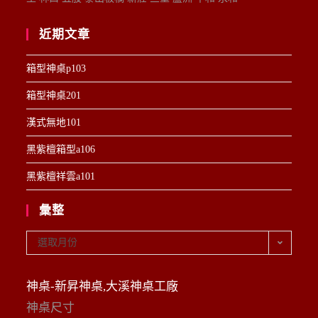
近期文章
箱型神桌p103
箱型神桌201
漢式無地101
黑紫檀箱型a106
黑紫檀祥雲a101
彙整
彙
選取月份
整
神桌-新昇神桌,大溪神桌工廠
神桌尺寸