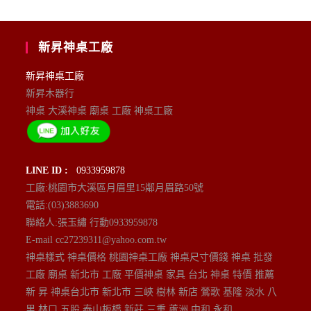
新昇神桌工廠
新昇神桌工廠
新昇木器行
神桌 大溪神桌 廟桌 工廠 神桌工廠
LINE ID :
0933959878
工廠:桃園市大溪區月眉里15鄰月眉路50號
電話:(03)3883690
聯絡人:張玉繡 行動0933959878
E-mail cc27239311@yahoo.com.tw
神桌樣式 神桌價格 桃園神桌工廠 神桌尺寸價錢 神桌 批發
工廠 廟桌 新北市 工廠 平價神桌 家具 台北 神桌 特價 推薦
新 昇 神桌台北市 新北市 三峽 樹林 新店 鶯歌 基隆 淡水 八
里 林口 五股 泰山板橋 新莊 三重 蘆洲 中和 永和