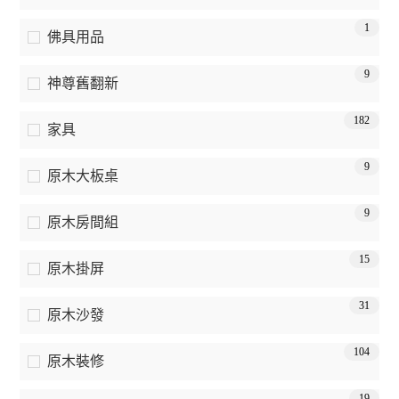
1
佛具用品
9
神尊舊翻新
182
家具
9
原木大板桌
9
原木房間組
15
原木掛屏
31
原木沙發
104
原木裝修
19