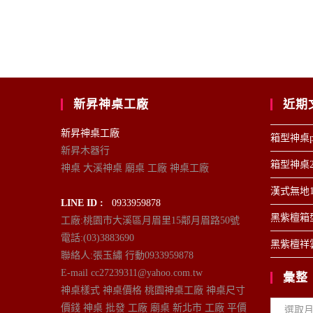
新昇神桌工廠
近期
新昇神桌工廠
箱型神桌p
新昇木器行
箱型神桌2
神桌 大溪神桌 廟桌 工廠 神桌工廠
漢式無地1
LINE ID :
0933959878
黑紫檀箱型
工廠:桃園市大溪區月眉里15鄰月眉路50號
電話:(03)3883690
黑紫檀祥雲
聯絡人:張玉繡 行動0933959878
E-mail cc27239311@yahoo.com.tw
彙整
神桌樣式 神桌價格 桃園神桌工廠 神桌尺寸
彙
價錢 神桌 批發 工廠 廟桌 新北市 工廠 平價