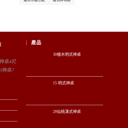
雕刻木雕心經
雕刻神明聯
產品
廠
30檜木明式神桌
6神桌4尺
3神桌7
15.明式神桌
28仙桃漢式神桌