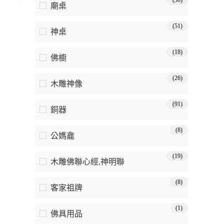
(30)
廟桌
(51)
神桌
(18)
佛櫥
(26)
木雕神像
(91)
銅器
(8)
公媽龕
(19)
木雕佛聯心經,神明聯
(8)
客家祖牌
(1)
佛具用品