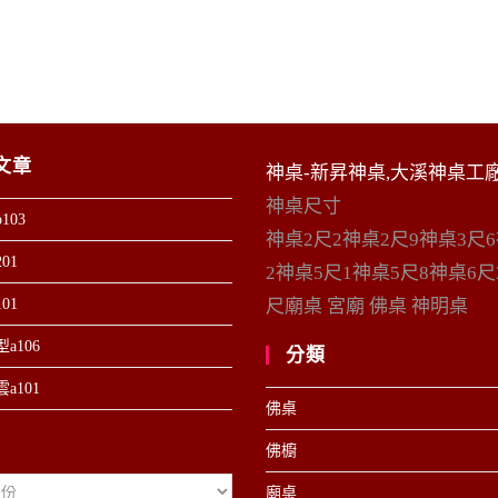
文章
神桌-新昇神桌,大溪神桌工
神桌尺寸
103
神桌2尺2神桌2尺9神桌3尺
01
2神桌5尺1神桌5尺8神桌6尺
01
尺廟桌 宮廟 佛桌 神明桌
a106
分類
a101
佛桌
佛櫥
廟桌