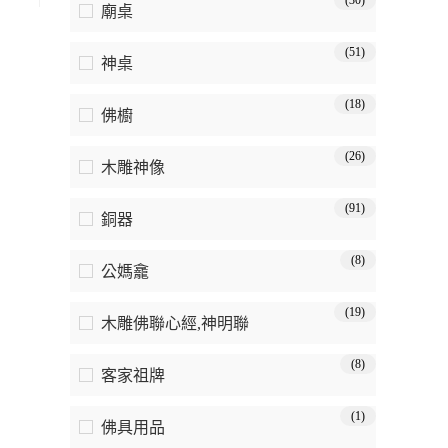
(30)
廟桌
(51)
神桌
(18)
佛櫥
(26)
木雕神像
(91)
銅器
(8)
公媽龕
(19)
木雕佛聯心經,神明聯
(8)
客家祖牌
(1)
佛具用品