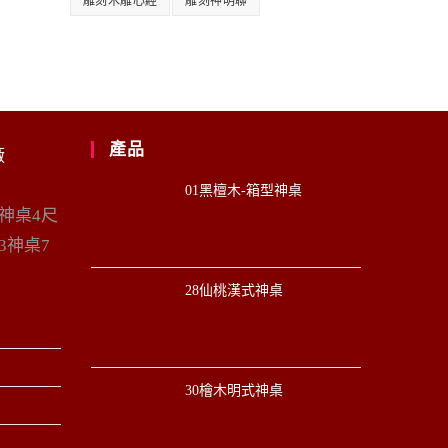
雕刻木雕心經
雕刻神明聯
產品
廠
01黑檀木-箱型神桌
6神桌4尺
3神桌7
28仙桃漢式神桌
30檜木明式神桌