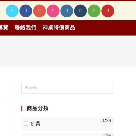
導覽
聯絡我們
神桌特價商品
>
產品
>
原木實木櫥櫃傢俱 (20)
>
原木實木櫥櫃傢俱 (20)
商品分類
(253)
佛具