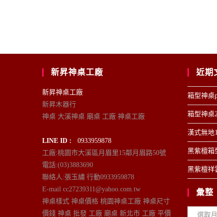
新昇神桌工廠
近期
新昇神桌工廠
箱型神桌p
新昇木器行
箱型神桌2
神桌 大溪神桌 廟桌 工廠 神桌工廠
漢式無地1
LINE ID :
0933959878
黑紫檀箱型
工廠:桃園市大溪區月眉里15鄰月眉路50號
電話:(03)3883690
黑紫檀祥雲
聯絡人:張玉繡 行動0933959878
E-mail cc27239311@yahoo.com.tw
彙整
神桌樣式 神桌價格 桃園神桌工廠 神桌尺寸
彙
價錢 神桌 批發 工廠 廟桌 新北市 工廠 平價