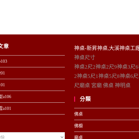
文章
神桌-新昇神桌,大溪神桌工
神桌尺寸
103
神桌2尺2神桌2尺9神桌3尺
01
2神桌5尺1神桌5尺8神桌6尺
01
尺廟桌 宮廟 佛桌 神明桌
a106
分類
a101
佛桌
佛櫥
廟桌