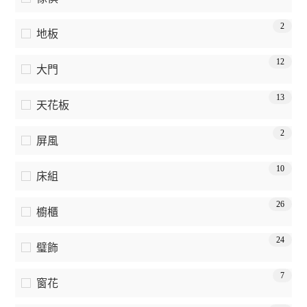
2
地板
12
大門
13
天花板
2
屏風
10
床組
26
櫥櫃
24
璧飾
7
窗花