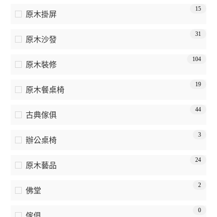
15
原木掛屏
31
原木沙發
104
原木裝修
19
原木餐桌椅
44
古典傢俱
3
辦公桌椅
24
原木藝品
2
佛堂
0
傢俱