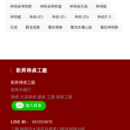
神明桌神明燈
神明桌神明爐
神明桌花瓶
神明櫥
神明爐
神桌4尺2
神桌5尺1
神桌5尺8
神桌尺寸
花瓶
觀音普薩
雕刻佛聯
雕刻木雕心經
雕刻神明聯
新昇神桌工廠
新昇神桌工廠
新昇木器行
神桌 大溪神桌 廟桌 工廠 神桌工廠
LINE ID :
0933959878
工廠:桃園市大溪區月眉里15鄰月眉路50號