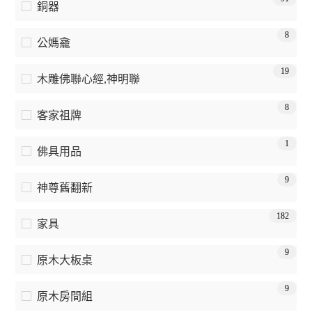
銅器
8
公媽龕
19
木雕佛聯心經,神明聯
8
客家祖牌
1
佛具用品
9
神尊舊翻新
182
家具
9
原木大板桌
9
原木房間組