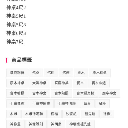
神桌4尺2
神桌5尺1
神桌5尺8
神桌6尺3
神桌7尺
商品標籤
佛具銅器
佛桌
佛櫥
佛燈
原木
原木櫥櫃
原木神桌
大溪神桌
宮廟神桌
實木
實木床組
實木櫥櫃
實木神桌
實木隔間
實木餐桌椅
廟宇神桌
手繪佛聯
手繪神像畫
手繪神明聯
拜桌
敬杯
木雕
木雕神明聯
櫥櫃
沙發組
祖先爐
神像
神像畫
神像雕刻
神明桌
神明桌祖先爐