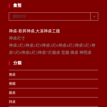
彙整
彙
選取月份
整
神桌-新昇神桌,大溪神桌工廠
神桌尺寸
神桌2尺2神桌2尺9神桌3尺6神桌4尺2神桌5尺1神
桌5尺8神桌6尺3神桌7尺廟桌 宮廟 佛桌 神明桌
分類
佛桌
佛櫥
廟桌
拜桌