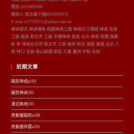
電話:(03)3883690
聯絡人:張玉繡 行動0933959878
E-mail cc27239311@yahoo.com.tw
神桌樣式 神桌價格 桃園神桌工廠 神桌尺寸價錢 神桌 批發
工廠 廟桌 新北市 工廠 平價神桌 家具 台北 神桌 特價 推薦
新 昇 神桌台北市 新北市 三峽 樹林 新店 鶯歌 基隆 淡水 八
里 林口 五股 泰山板橋 新莊 三重 蘆洲 中和 永和
近期文章
箱型神桌p103
箱型神桌201
漢式無地101
黑紫檀箱型a106
黑紫檀祥雲a101