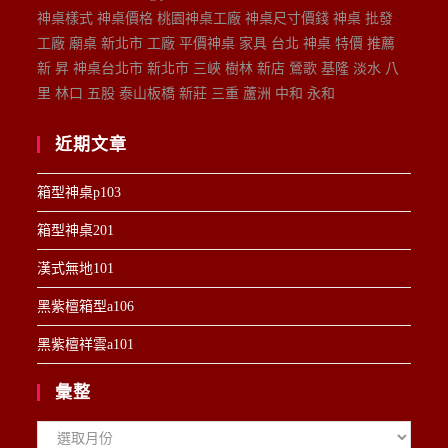
神桌樣式 神桌價格 桃園神桌工廠 神桌尺寸價錢 神桌 批發
工廠 廟桌 新北市 工廠 平價神桌 家具 台北 神桌 特價 推薦
新 昇 神桌台北市 新北市 三峽 樹林 新店 鶯歌 基隆 淡水 八
里 林口 五股 泰山板橋 新莊 三重 蘆洲 中和 永和
近期文章
箱型神桌p103
箱型神桌201
漢式無地101
黑紫檀箱型a106
黑紫檀祥雲a101
彙整
彙