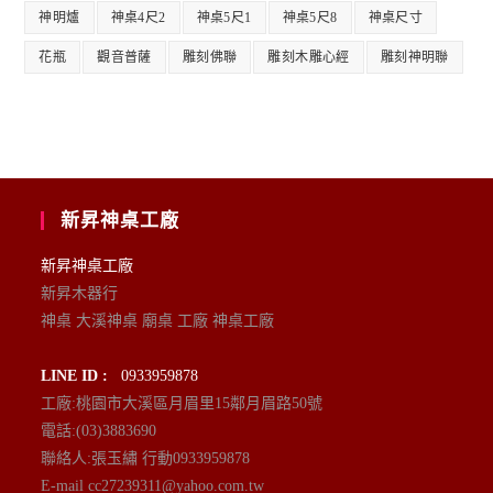
神明爐
神桌4尺2
神桌5尺1
神桌5尺8
神桌尺寸
花瓶
觀音普薩
雕刻佛聯
雕刻木雕心經
雕刻神明聯
新昇神桌工廠
新昇神桌工廠
新昇木器行
神桌 大溪神桌 廟桌 工廠 神桌工廠
LINE ID :
0933959878
工廠:桃園市大溪區月眉里15鄰月眉路50號
電話:(03)3883690
聯絡人:張玉繡 行動0933959878
E-mail cc27239311@yahoo.com.tw