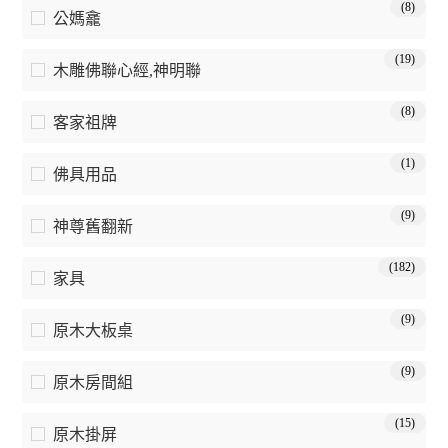
(8)
公媽龕
(19)
木雕佛聯心經,神明聯
(8)
客家祖牌
(1)
佛具用品
(9)
神尊舊翻新
(182)
家具
(9)
原木大板桌
(9)
原木房間組
(15)
原木掛屏