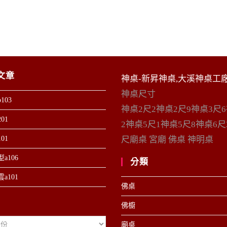
文章
神桌-新昇神桌,大溪神桌工
神桌尺寸
103
神桌2尺2神桌2尺9神桌3尺
01
2神桌5尺1神桌5尺8神桌6尺
01
尺廟桌 宮廟 佛桌 神明桌
a106
分類
a101
佛桌
佛櫥
廟桌