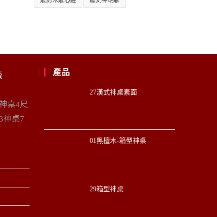
雕刻木雕心經
雕刻神明聯
產品
廠
27漢式神桌素面
6神桌4尺
3神桌7
01黑檀木-箱型神桌
29箱型神桌