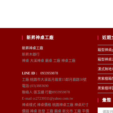
新昇神桌工廠
近期
新昇神桌工廠
箱型神桌p
新昇木器行
箱型神桌2
神桌 大溪神桌 廟桌 工廠 神桌工廠
漢式無地1
LINE ID :
0933959878
黑紫檀箱型
工廠:桃園市大溪區月眉里15鄰月眉路50號
電話:(03)3883690
黑紫檀祥雲
聯絡人:張玉繡 行動0933959878
E-mail cc27239311@yahoo.com.tw
彙整
神桌樣式 神桌價格 桃園神桌工廠 神桌尺寸
彙
價錢 神桌 批發 工廠 廟桌 新北市 工廠 平價