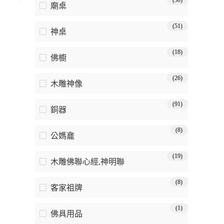
(30)
廟桌
(51)
神桌
(18)
佛櫥
(26)
木雕神像
(91)
銅器
(8)
公媽龕
(19)
木雕佛聯心經,神明聯
(8)
客家祖牌
(1)
佛具用品