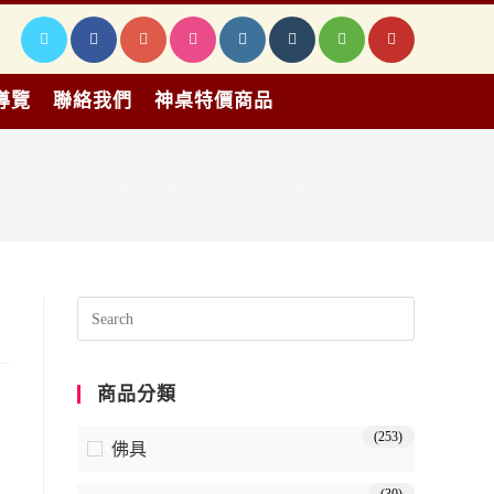
導覽
聯絡我們
神桌特價商品
>
產品
>
原木實木璧飾 (4)
>
原木實木璧飾 (4)
商品分類
(253)
佛具