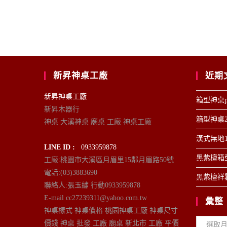
新昇神桌工廠
近期
新昇神桌工廠
箱型神桌p
新昇木器行
箱型神桌2
神桌 大溪神桌 廟桌 工廠 神桌工廠
漢式無地1
LINE ID :
0933959878
黑紫檀箱型
工廠:桃園市大溪區月眉里15鄰月眉路50號
電話:(03)3883690
黑紫檀祥雲
聯絡人:張玉繡 行動0933959878
E-mail cc27239311@yahoo.com.tw
彙整
神桌樣式 神桌價格 桃園神桌工廠 神桌尺寸
彙
價錢 神桌 批發 工廠 廟桌 新北市 工廠 平價