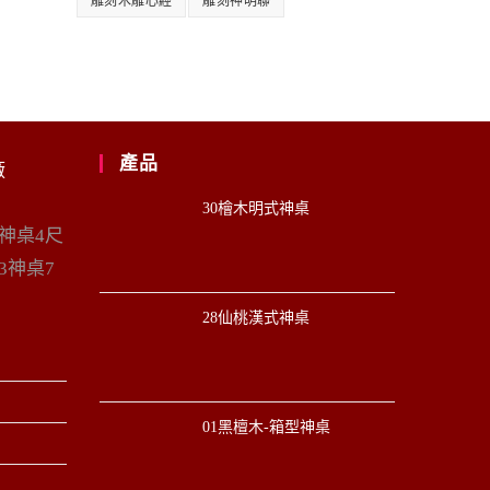
雕刻木雕心經
雕刻神明聯
產品
廠
30檜木明式神桌
6神桌4尺
3神桌7
28仙桃漢式神桌
01黑檀木-箱型神桌