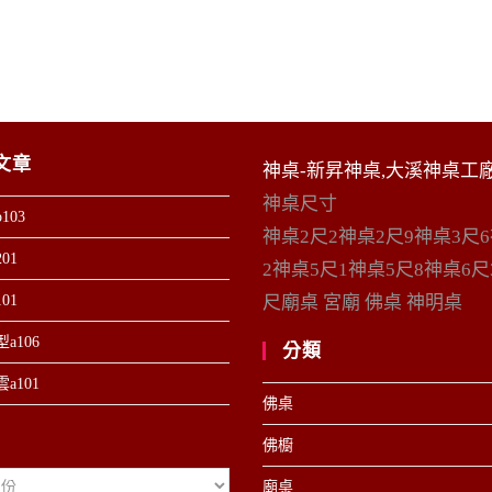
文章
神桌-新昇神桌,大溪神桌工
神桌尺寸
103
神桌2尺2神桌2尺9神桌3尺
01
2神桌5尺1神桌5尺8神桌6尺
01
尺廟桌 宮廟 佛桌 神明桌
a106
分類
a101
佛桌
佛櫥
廟桌