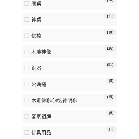
(30)
廟桌
(51)
神桌
(18)
佛櫥
(26)
木雕神像
(91)
銅器
(8)
公媽龕
(19)
木雕佛聯心經,神明聯
(8)
客家祖牌
(1)
佛具用品