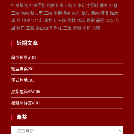
神桌樣式 神桌價格 桃園神桌工廠 神桌尺寸價錢 神桌 批發
工廠 廟桌 新北市 工廠 平價神桌 家具 台北 神桌 特價 推薦
新 昇 神桌台北市 新北市 三峽 樹林 新店 鶯歌 基隆 淡水 八
里 林口 五股 泰山板橋 新莊 三重 蘆洲 中和 永和
近期文章
箱型神桌p103
箱型神桌201
漢式無地101
黑紫檀箱型a106
黑紫檀祥雲a101
彙整
彙