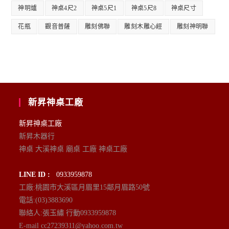
神明爐
神桌4尺2
神桌5尺1
神桌5尺8
神桌尺寸
花瓶
觀音普薩
雕刻佛聯
雕刻木雕心經
雕刻神明聯
新昇神桌工廠
新昇神桌工廠
新昇木器行
神桌 大溪神桌 廟桌 工廠 神桌工廠
LINE ID :
0933959878
工廠:桃園市大溪區月眉里15鄰月眉路50號
電話:(03)3883690
聯絡人:張玉繡 行動0933959878
E-mail cc27239311@yahoo.com.tw