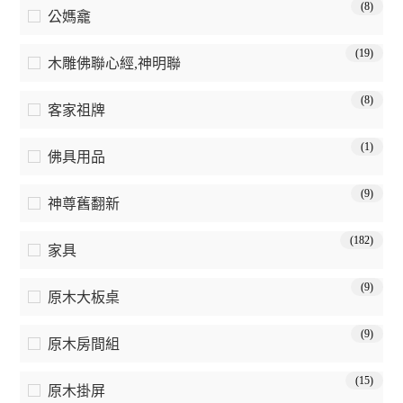
(8)
公媽龕
(19)
木雕佛聯心經,神明聯
(8)
客家祖牌
(1)
佛具用品
(9)
神尊舊翻新
(182)
家具
(9)
原木大板桌
(9)
原木房間組
(15)
原木掛屏