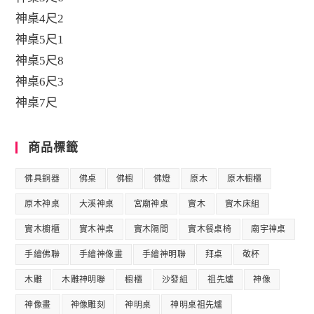
神桌4尺2
神桌5尺1
神桌5尺8
神桌6尺3
神桌7尺
商品標籤
佛具銅器
佛桌
佛櫥
佛燈
原木
原木櫥櫃
原木神桌
大溪神桌
宮廟神桌
實木
實木床組
實木櫥櫃
實木神桌
實木隔間
實木餐桌椅
廟宇神桌
手繪佛聯
手繪神像畫
手繪神明聯
拜桌
敬杯
木雕
木雕神明聯
櫥櫃
沙發組
祖先爐
神像
神像畫
神像雕刻
神明桌
神明桌祖先爐