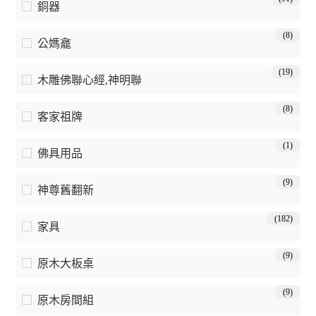
銅器
(8)
公媽龕
(19)
木雕佛聯心經,神明聯
(8)
客家祖牌
(1)
佛具用品
(9)
神尊舊翻新
(182)
家具
(9)
原木大板桌
(9)
原木房間組