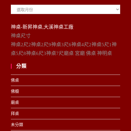
彙
整
神桌-新昇神桌,大溪神桌工廠
神桌尺寸
神桌2尺2神桌2尺9神桌3尺6神桌4尺2神桌5尺1神
桌5尺8神桌6尺3神桌7尺廟桌 宮廟 佛桌 神明桌
分類
佛桌
佛櫥
廟桌
拜桌
未分類