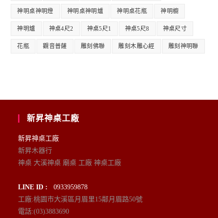
神明桌神明燈
神明桌神明爐
神明桌花瓶
神明櫥
神明爐
神桌4尺2
神桌5尺1
神桌5尺8
神桌尺寸
花瓶
觀音普薩
雕刻佛聯
雕刻木雕心經
雕刻神明聯
新昇神桌工廠
新昇神桌工廠
新昇木器行
神桌 大溪神桌 廟桌 工廠 神桌工廠
LINE ID :
0933959878
工廠:桃園市大溪區月眉里15鄰月眉路50號
電話:(03)3883690