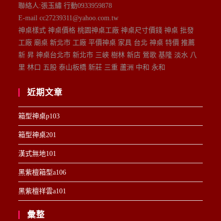
聯絡人:張玉繡 行動0933959878
E-mail cc27239311@yahoo.com.tw
神桌樣式 神桌價格 桃園神桌工廠 神桌尺寸價錢 神桌 批發
工廠 廟桌 新北市 工廠 平價神桌 家具 台北 神桌 特價 推薦
新 昇 神桌台北市 新北市 三峽 樹林 新店 鶯歌 基隆 淡水 八
里 林口 五股 泰山板橋 新莊 三重 蘆洲 中和 永和
近期文章
箱型神桌p103
箱型神桌201
漢式無地101
黑紫檀箱型a106
黑紫檀祥雲a101
彙整