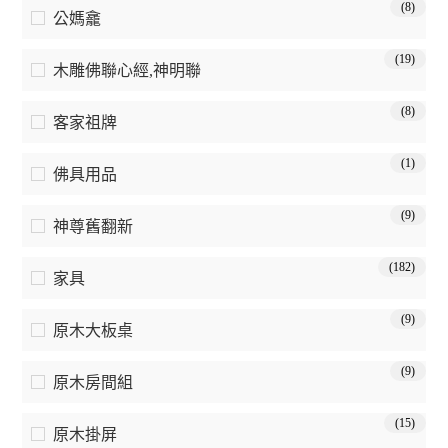
(8)
公媽龕
(19)
木雕佛聯心經,神明聯
(8)
客家祖牌
(1)
佛具用品
(9)
神尊舊翻新
(182)
家具
(9)
原木大板桌
(9)
原木房間組
(15)
原木掛屏