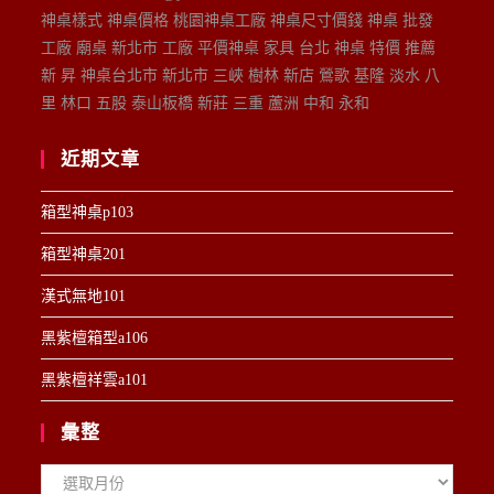
神桌樣式 神桌價格 桃園神桌工廠 神桌尺寸價錢 神桌 批發
工廠 廟桌 新北市 工廠 平價神桌 家具 台北 神桌 特價 推薦
新 昇 神桌台北市 新北市 三峽 樹林 新店 鶯歌 基隆 淡水 八
里 林口 五股 泰山板橋 新莊 三重 蘆洲 中和 永和
近期文章
箱型神桌p103
箱型神桌201
漢式無地101
黑紫檀箱型a106
黑紫檀祥雲a101
彙整
彙