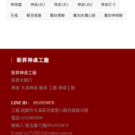
神明爐
神桌4尺2
神桌5尺1
神桌5尺8
神桌尺寸
花瓶
觀音普薩
雕刻佛聯
雕刻木雕心經
雕刻神明聯
新昇神桌工廠
新昇神桌工廠
新昇木器行
神桌 大溪神桌 廟桌 工廠 神桌工廠
LINE ID :
0933959878
工廠:桃園市大溪區月眉里15鄰月眉路50號
電話:(03)3883690
聯絡人:張玉繡 行動0933959878
E-mail cc27239311@yahoo.com.tw