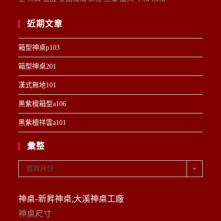
近期文章
箱型神桌p103
箱型神桌201
漢式無地101
黑紫檀箱型a106
黑紫檀祥雲a101
彙整
彙
選取月份
整
神桌-新昇神桌,大溪神桌工廠
神桌尺寸