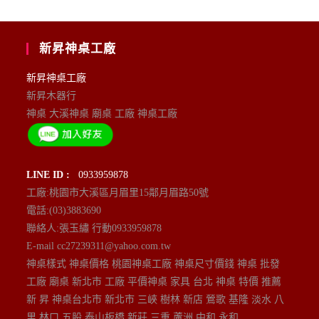
新昇神桌工廠
新昇神桌工廠
新昇木器行
神桌 大溪神桌 廟桌 工廠 神桌工廠
LINE ID :
0933959878
工廠:桃園市大溪區月眉里15鄰月眉路50號
電話:(03)3883690
聯絡人:張玉繡 行動0933959878
E-mail cc27239311@yahoo.com.tw
神桌樣式 神桌價格 桃園神桌工廠 神桌尺寸價錢 神桌 批發
工廠 廟桌 新北市 工廠 平價神桌 家具 台北 神桌 特價 推薦
新 昇 神桌台北市 新北市 三峽 樹林 新店 鶯歌 基隆 淡水 八
里 林口 五股 泰山板橋 新莊 三重 蘆洲 中和 永和