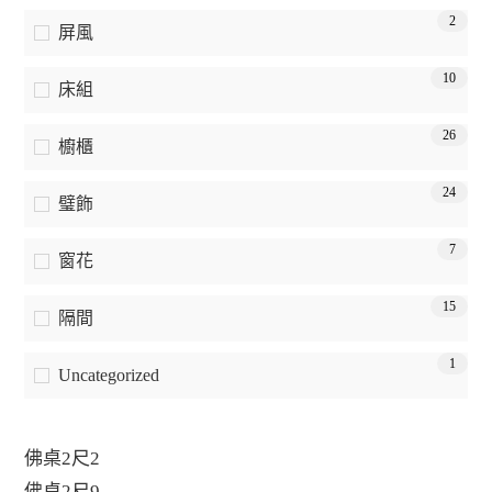
2
屏風
10
床組
26
櫥櫃
24
璧飾
7
窗花
15
隔間
1
Uncategorized
佛桌2尺2
佛桌2尺9