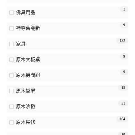
1
佛具用品
9
神尊舊翻新
182
家具
9
原木大板桌
9
原木房間組
15
原木掛屏
31
原木沙發
104
原木裝修
19