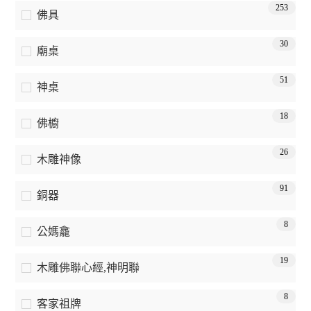
253
佛具
30
廟桌
51
神桌
18
佛櫥
26
木雕神像
91
銅器
8
公媽龕
19
木雕佛聯心經,神明聯
8
客家祖牌