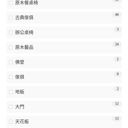
原木餐桌椅
44
古典傢俱
3
辦公桌椅
24
原木藝品
2
佛堂
0
傢俱
2
地板
12
大門
13
天花板