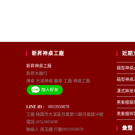
新昇神桌工廠
近期
新昇神桌工廠
箱型神桌p
新昇木器行
箱型神桌2
神桌 大溪神桌 廟桌 工廠 神桌工廠
漢式無地1
黑紫檀箱型
LINE ID :
0933959878
黑紫檀祥雲
工廠:桃園市大溪區月眉里15鄰月眉路50號
電話:(03)3883690
彙整
聯絡人:張玉繡 行動0933959878