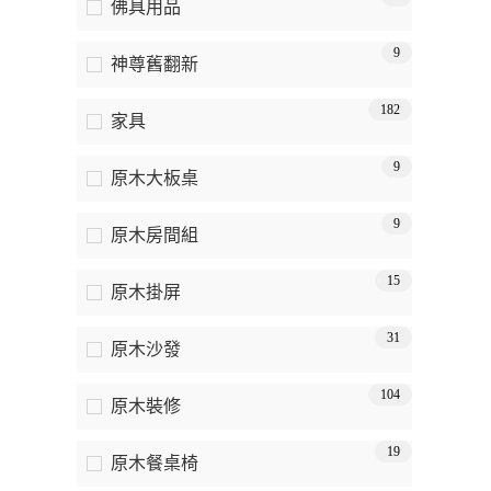
佛具用品
9
神尊舊翻新
182
家具
9
原木大板桌
9
原木房間組
15
原木掛屏
31
原木沙發
104
原木裝修
19
原木餐桌椅