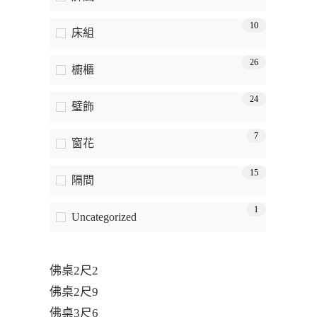
10
床組
26
櫥櫃
24
璧飾
7
窗花
15
隔間
1
Uncategorized
佛桌2尺2
佛桌2尺9
佛桌3尺6