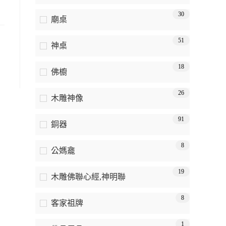
30
廟桌
51
神桌
18
佛櫥
26
木雕神像
91
銅器
8
公媽龕
19
木雕佛聯心經,神明聯
8
客家祖牌
1