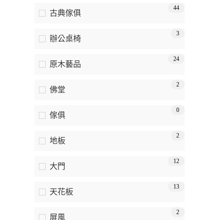
44
古典傢俱
3
辦公桌椅
24
原木藝品
2
佛堂
0
傢俱
2
地板
12
大門
13
天花板
2
屏風