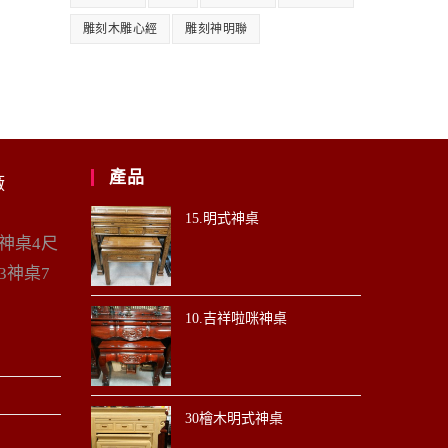
雕刻木雕心經
雕刻神明聯
產品
廠
15.明式神桌
6神桌4尺
3神桌7
10.吉祥啦咪神桌
30檜木明式神桌