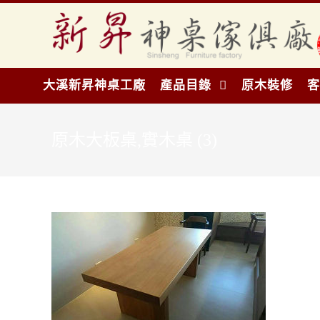
大溪新昇神桌工廠
產品目錄
原木裝修
客
原木大板桌,實木桌 (3)