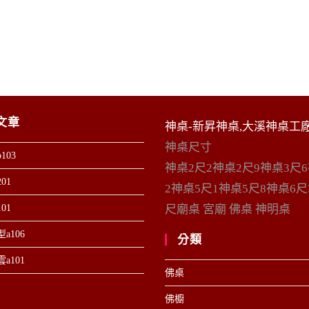
文章
神桌-新昇神桌,大溪神桌工
神桌尺寸
103
神桌2尺2神桌2尺9神桌3尺
01
2神桌5尺1神桌5尺8神桌6尺
01
尺廟桌 宮廟 佛桌 神明桌
a106
分類
a101
佛桌
佛櫥