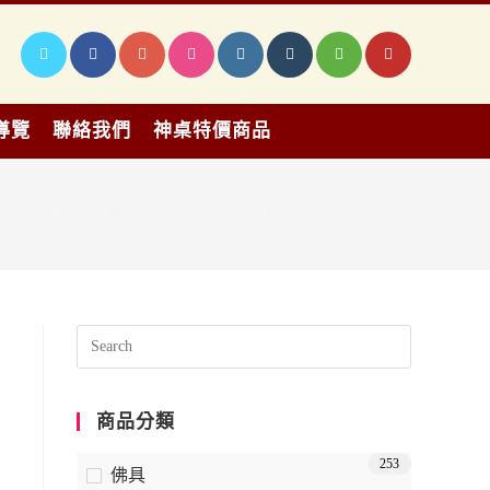
導覽
聯絡我們
神桌特價商品
>
產品
>
原木大板桌,實木桌 (3)
>
原木大板桌,實木桌 (3)
商品分類
253
佛具