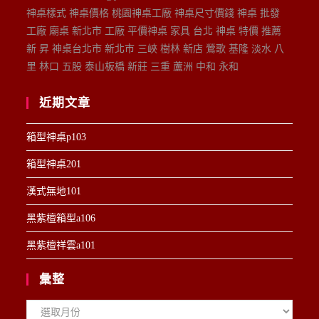
神桌樣式 神桌價格 桃園神桌工廠 神桌尺寸價錢 神桌 批發
工廠 廟桌 新北市 工廠 平價神桌 家具 台北 神桌 特價 推薦
新 昇 神桌台北市 新北市 三峽 樹林 新店 鶯歌 基隆 淡水 八
里 林口 五股 泰山板橋 新莊 三重 蘆洲 中和 永和
近期文章
箱型神桌p103
箱型神桌201
漢式無地101
黑紫檀箱型a106
黑紫檀祥雲a101
彙整
彙