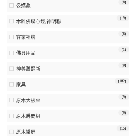
(8)
公媽龕
(19)
木雕佛聯心經,神明聯
(8)
客家祖牌
(1)
佛具用品
(9)
神尊舊翻新
(182)
家具
(9)
原木大板桌
(9)
原木房間組
(15)
原木掛屏