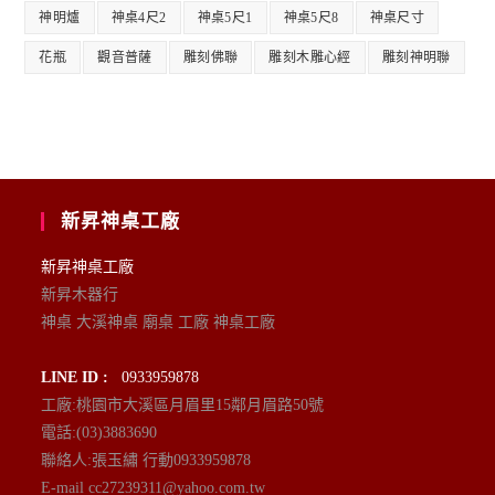
神明爐
神桌4尺2
神桌5尺1
神桌5尺8
神桌尺寸
花瓶
觀音普薩
雕刻佛聯
雕刻木雕心經
雕刻神明聯
新昇神桌工廠
新昇神桌工廠
新昇木器行
神桌 大溪神桌 廟桌 工廠 神桌工廠
LINE ID :
0933959878
工廠:桃園市大溪區月眉里15鄰月眉路50號
電話:(03)3883690
聯絡人:張玉繡 行動0933959878
E-mail cc27239311@yahoo.com.tw