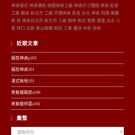
神桌樣式 神桌價格 桃園神桌工廠 神桌尺寸價錢 神桌 批發
工廠 廟桌 新北市 工廠 平價神桌 家具 台北 神桌 特價 推薦
新 昇 神桌台北市 新北市 三峽 樹林 新店 鶯歌 基隆 淡水 八
里 林口 五股 泰山板橋 新莊 三重 蘆洲 中和 永和
近期文章
箱型神桌p103
箱型神桌201
漢式無地101
黑紫檀箱型a106
黑紫檀祥雲a101
彙整
彙