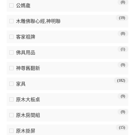
(8)
公媽龕
(19)
木雕佛聯心經,神明聯
(8)
客家祖牌
(1)
佛具用品
(9)
神尊舊翻新
(182)
家具
(9)
原木大板桌
(9)
原木房間組
(15)
原木掛屏