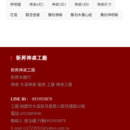
神明爐
神桌4尺2
神桌5尺1
神桌5尺8
神桌尺寸
花瓶
觀音普薩
雕刻佛聯
雕刻木雕心經
雕刻神明聯
新昇神桌工廠
新昇神桌工廠
新昇木器行
神桌 大溪神桌 廟桌 工廠 神桌工廠
LINE ID :
0933959878
工廠:桃園市大溪區月眉里15鄰月眉路50號
電話:(03)3883690
聯絡人:張玉繡 行動0933959878
E-mail cc27239311@yahoo.com.tw