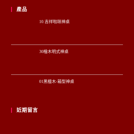
產品
10.吉祥啦咪神桌
30檜木明式神桌
01黑檀木-箱型神桌
近期留言