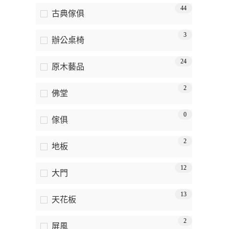
44
古典傢俱
3
辦公桌椅
24
原木藝品
2
佛堂
0
傢俱
2
地板
12
大門
13
天花板
2
屏風