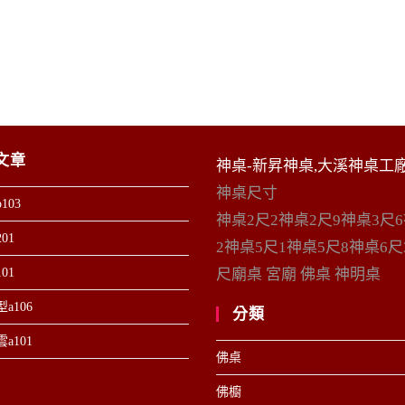
文章
神桌-新昇神桌,大溪神桌工
神桌尺寸
103
神桌2尺2神桌2尺9神桌3尺
01
2神桌5尺1神桌5尺8神桌6尺
01
尺廟桌 宮廟 佛桌 神明桌
a106
分類
a101
佛桌
佛櫥