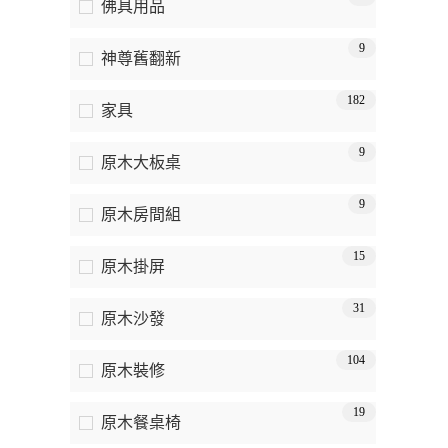
佛具用品
9
神尊舊翻新
182
家具
9
原木大板桌
9
原木房間組
15
原木掛屏
31
原木沙發
104
原木裝修
19
原木餐桌椅