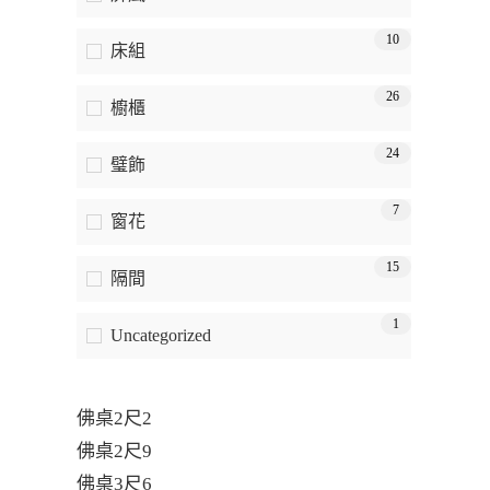
10
床組
26
櫥櫃
24
璧飾
7
窗花
15
隔間
1
Uncategorized
佛桌2尺2
佛桌2尺9
佛桌3尺6