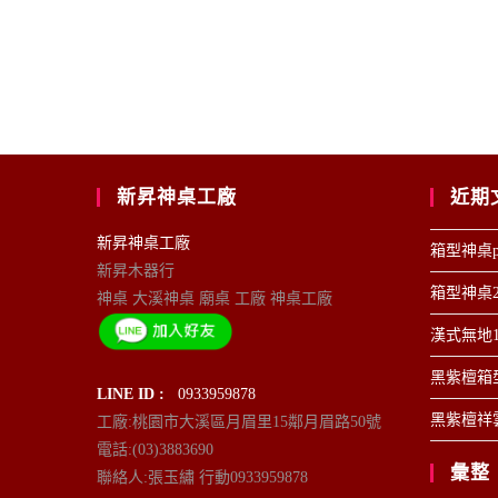
新昇神桌工廠
近期
新昇神桌工廠
箱型神桌p
新昇木器行
箱型神桌2
神桌 大溪神桌 廟桌 工廠 神桌工廠
漢式無地1
黑紫檀箱型
LINE ID :
0933959878
黑紫檀祥雲
工廠:桃園市大溪區月眉里15鄰月眉路50號
電話:(03)3883690
彙整
聯絡人:張玉繡 行動0933959878