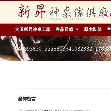
大溪新昇神桌工廠
產品目錄
原木裝修
46893830_2225803641032332_17838
發佈留言
You must be
logged in
to post a comment.