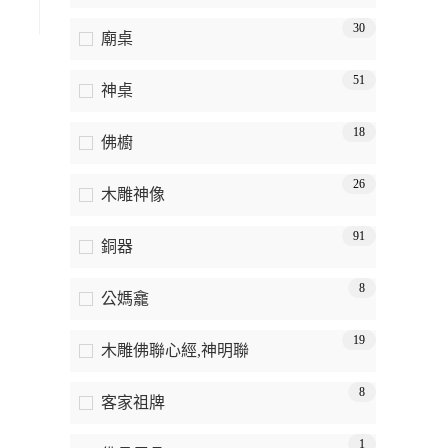
30
廟桌
51
神桌
18
佛櫥
26
木雕神像
91
銅器
8
公媽龕
19
木雕佛聯心經,神明聯
8
客家祖牌
1