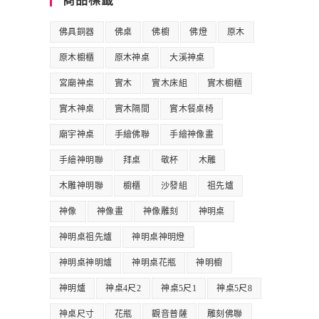
商品標籤
佛具銅器
佛桌
佛櫥
佛燈
原木
原木櫥櫃
原木神桌
大溪神桌
宮廟神桌
實木
實木床組
實木櫥櫃
實木神桌
實木隔間
實木餐桌椅
廟宇神桌
手繪佛聯
手繪神像畫
手繪神明聯
拜桌
敬杯
木雕
木雕神明聯
櫥櫃
沙發組
祖先爐
神像
神像畫
神像雕刻
神明桌
神明桌祖先爐
神明桌神明燈
神明桌神明爐
神明桌花瓶
神明櫥
神明爐
神桌4尺2
神桌5尺1
神桌5尺8
神桌尺寸
花瓶
觀音普薩
雕刻佛聯