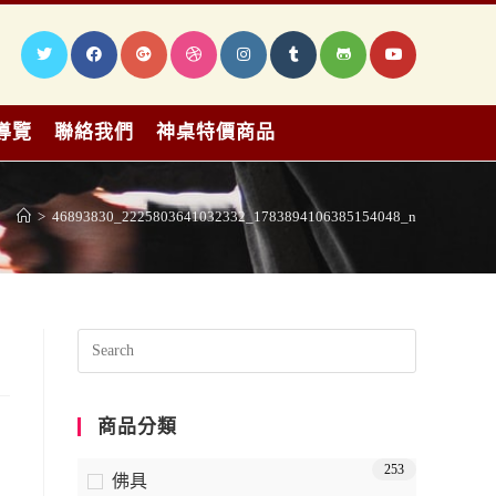
導覽
聯絡我們
神桌特價商品
>
46893830_2225803641032332_1783894106385154048_n
商品分類
253
佛具