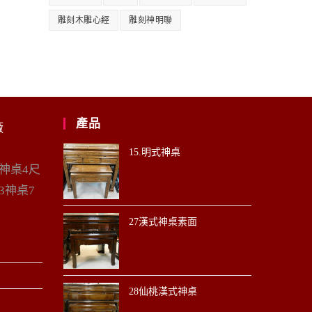
雕刻木雕心經
雕刻神明聯
產品
廠
15.明式神桌
6神桌4尺
3神桌7
27漢式神桌素面
28仙桃漢式神桌