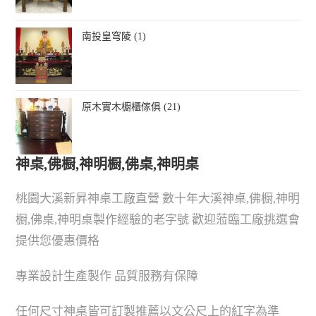
南投皇穹陵 (1)
原木實木櫥櫃傢俱 (21)
神桌,佛橱,神明橱,佛桌,神明桌
桃園大溪新昇神桌工廠直營 數十年大溪神桌,佛橱,神明
橱,佛桌,神明桌製作經驗的老字號 歡迎蒞臨工廠挑選會
提供您優惠價格
專業設計生產製作 品質服務有保障
任何尺寸神桌皆可訂製推薦以文公尺上的紅字為準