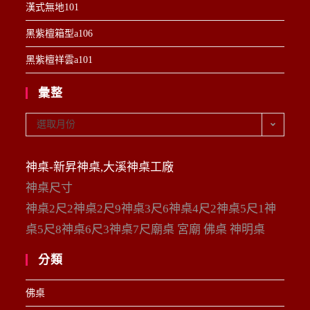
漢式無地101
黑紫檀箱型a106
黑紫檀祥雲a101
彙整
彙
選取月份
整
神桌-新昇神桌,大溪神桌工廠
神桌尺寸
神桌2尺2神桌2尺9神桌3尺6神桌4尺2神桌5尺1神
桌5尺8神桌6尺3神桌7尺廟桌 宮廟 佛桌 神明桌
分類
佛桌