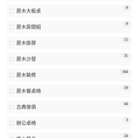
9
原木大板桌
9
原木房間組
15
原木掛屏
31
原木沙發
104
原木裝修
19
原木餐桌椅
44
古典傢俱
3
辦公桌椅
24