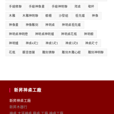
手繪佛聯
手繪神像畫
手繪神明聯
拜桌
敬杯
木雕
木雕神明聯
櫥櫃
沙發組
祖先爐
神像
神像畫
神像雕刻
神明桌
神明桌祖先爐
神明桌神明燈
神明桌神明爐
神明桌花瓶
神明櫥
神明爐
神桌4尺2
神桌5尺1
神桌5尺8
神桌尺寸
花瓶
觀音普薩
雕刻佛聯
雕刻木雕心經
雕刻神明聯
新昇神桌工廠
新昇神桌工廠
新昇木器行
神桌 大溪神桌 廟桌 工廠 神桌工廠