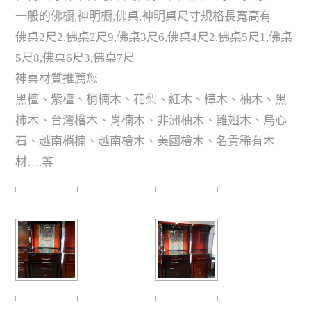
一般的佛橱,神明橱,佛桌,神明桌尺寸規格長寬高有
佛桌2尺2,佛桌2尺9,佛桌3尺6,佛桌4尺2,佛桌5尺1,佛桌
5尺8,佛桌6尺3,佛桌7尺
神桌材質推薦您
黑檀、紫檀、梢楠木、花梨、紅木、樟木、柚木、黑
柿木、台灣檜木、肖楠木、非洲柚木、雞翅木、烏心
石、越南梢楠、越南檜木、美國檜木、名貴稀有木
材….等