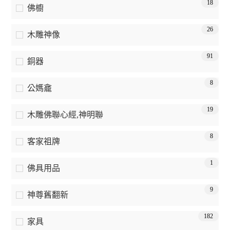
18
佛櫥
26
木雕神像
91
銅器
8
公媽龕
19
木雕佛聯心經,神明聯
8
客家祖牌
1
佛具用品
9
神尊舊翻新
182
家具