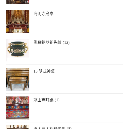
海明寺廟桌
佛具銅器祖先爐 (12)
15.明式神桌
龍山寺拜桌 (1)
原木實木櫥櫃傢俱 (8)