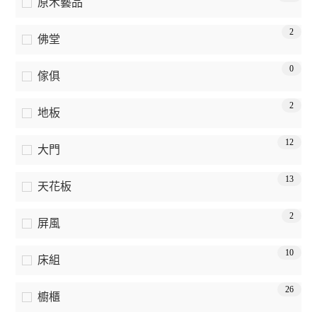
原木藝品
2
佛堂
0
傢俱
2
地板
12
大門
13
天花板
2
屏風
10
床組
26
櫥櫃