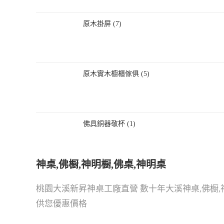
原木掛屏 (7)
原木實木櫥櫃傢俱 (5)
佛具銅器敬杯 (1)
神桌,佛橱,神明橱,佛桌,神明桌
桃園大溪新昇神桌工廠直營 數十年大溪神桌,佛橱,
供您優惠價格