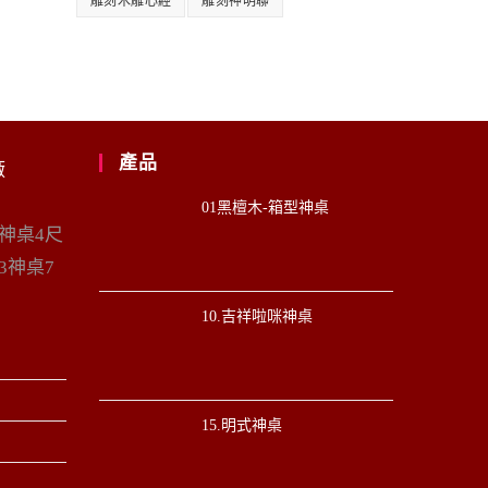
雕刻木雕心經
雕刻神明聯
產品
廠
01黑檀木-箱型神桌
6神桌4尺
3神桌7
10.吉祥啦咪神桌
15.明式神桌