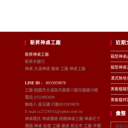
新昇神桌工廠
近期
新昇神桌工廠
箱型神桌p
新昇木器行
箱型神桌2
神桌 大溪神桌 廟桌 工廠 神桌工廠
漢式無地1
LINE ID :
0933959878
黑紫檀箱型
工廠:桃園市大溪區月眉里15鄰月眉路50號
電話:(03)3883690
黑紫檀祥雲
聯絡人:張玉繡 行動0933959878
E-mail cc27239311@yahoo.com.tw
彙整
神桌樣式 神桌價格 桃園神桌工廠 神桌尺寸
彙
價錢 神桌 批發 工廠 廟桌 新北市 工廠 平價
選取月