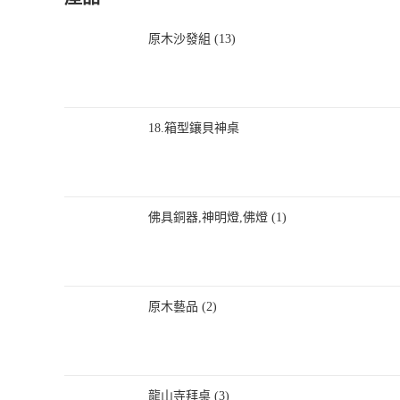
原木沙發組 (13)
18.箱型鑲貝神桌
佛具銅器,神明燈,佛燈 (1)
原木藝品 (2)
龍山寺拜桌 (3)