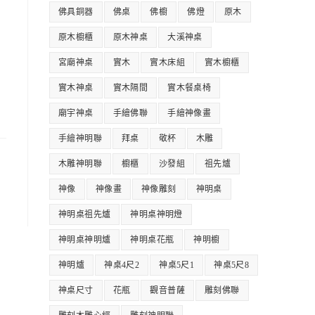
佛具銅器
佛桌
佛櫥
佛燈
原木
原木櫥櫃
原木神桌
大溪神桌
宮廟神桌
實木
實木床組
實木櫥櫃
實木神桌
實木隔間
實木餐桌椅
廟宇神桌
手繪佛聯
手繪神像畫
手繪神明聯
拜桌
敬杯
木雕
木雕神明聯
櫥櫃
沙發組
祖先爐
神像
神像畫
神像雕刻
神明桌
神明桌祖先爐
神明桌神明燈
神明桌神明爐
神明桌花瓶
神明櫥
神明爐
神桌4尺2
神桌5尺1
神桌5尺8
神桌尺寸
花瓶
觀音普薩
雕刻佛聯