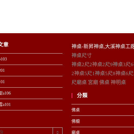
文章
神桌-新昇神桌,大溪神桌工
神桌尺寸
103
神桌2尺2神桌2尺9神桌3尺
01
2神桌5尺1神桌5尺8神桌6尺
01
尺廟桌 宮廟 佛桌 神明桌
a106
分類
a101
佛桌
佛櫥
份
廟桌