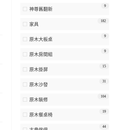
9
神尊舊翻新
182
家具
9
原木大板桌
9
原木房間組
15
原木掛屏
31
原木沙發
104
原木裝修
19
原木餐桌椅
44
古典傢俱