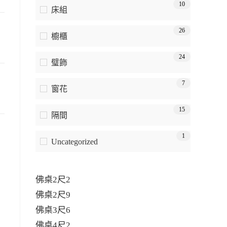
10
床組
26
櫥櫃
24
璧飾
7
窗花
15
隔間
1
Uncategorized
佛桌2尺2
佛桌2尺9
佛桌3尺6
佛桌4尺2