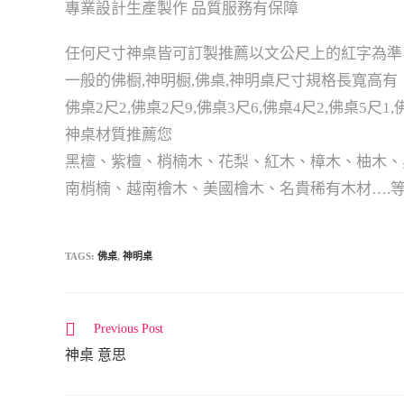
專業設計生產製作 品質服務有保障
任何尺寸神桌皆可訂製推薦以文公尺上的紅字為準
一般的佛橱,神明橱,佛桌,神明桌尺寸規格長寬高有
佛桌2尺2,佛桌2尺9,佛桌3尺6,佛桌4尺2,佛桌5尺1,
神桌材質推薦您
黑檀、紫檀、梢楠木、花梨、紅木、樟木、柚木、
南梢楠、越南檜木、美國檜木、名貴稀有木材….
TAGS:
佛桌
,
神明桌
Previous Post
C
神桌 意思
o
n