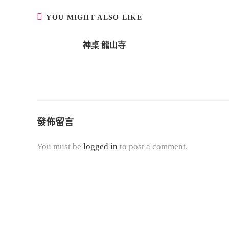
t
i
YOU MIGHT ALSO LIKE
n
u
神桌 龍山寺
e
R
e
a
d
發佈留言
i
n
You must be
logged in
to post a comment.
g