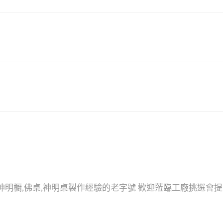
神明橱,佛桌,神明桌製作經驗的老字號 歡迎蒞臨工廠挑選會提