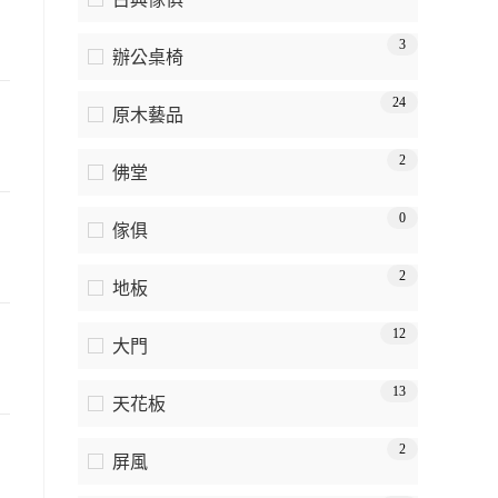
3
辦公桌椅
24
原木藝品
2
佛堂
0
傢俱
2
地板
12
大門
13
天花板
2
屏風