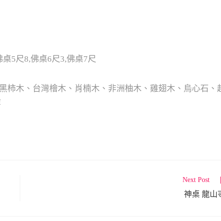
佛桌5尺8,佛桌6尺3,佛桌7尺
黑柿木、台灣檜木、肖楠木、非洲柚木、雞翅木、烏心石、
等
Next Post
神桌 龍山