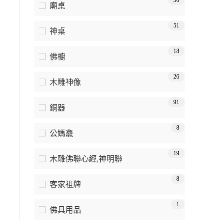
30
廟桌
51
神桌
18
佛櫥
26
木雕神像
91
銅器
8
公媽龕
19
木雕佛聯心經,神明聯
8
客家祖牌
1
佛具用品