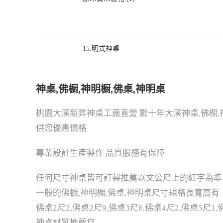
15.明式神桌
神桌,佛橱,神明橱,佛桌,神明桌
桃園大溪新昇神桌工廠直營 數十年大溪神桌,佛橱,
供您優惠價格
專業設計生產製作 品質服務有保障
任何尺寸神桌皆可訂製推薦以文公尺上的紅字為準
一般的佛橱,神明橱,佛桌,神明桌尺寸規格長寬高有
佛桌2尺2,佛桌2尺9,佛桌3尺6,佛桌4尺2,佛桌5尺1,
神桌材質推薦您