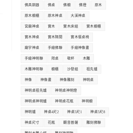
佛具銅器
佛桌
佛櫥
佛燈
原木
原木櫥櫃
原木神桌
大溪神桌
宮廟神桌
實木
實木床組
實木櫥櫃
實木神桌
實木隔間
實木餐桌椅
廟宇神桌
手繪佛聯
手繪神像畫
手繪神明聯
拜桌
敬杯
木雕
木雕神明聯
櫥櫃
沙發組
祖先爐
神像
神像畫
神像雕刻
神明桌
神明桌祖先爐
神明桌神明燈
神明桌神明爐
神明桌花瓶
神明櫥
神明爐
神桌4尺2
神桌5尺1
神桌5尺8
神桌尺寸
花瓶
觀音普薩
雕刻佛聯