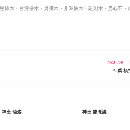
黑柿木、台灣檜木、肖楠木、非洲柚木、雞翅木、烏心石、
等
Next Post
神桌 橫
神桌 油漆
神桌 龍虎邊