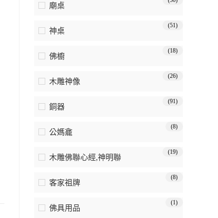
(30)
廟桌
(51)
神桌
(18)
佛櫥
(26)
木雕神像
(91)
銅器
(8)
公媽龕
(19)
木雕佛聯心經,神明聯
(8)
客家祖牌
(1)
佛具用品