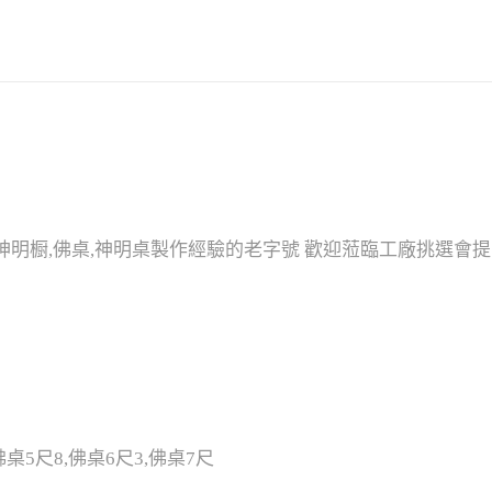
神明橱,佛桌,神明桌製作經驗的老字號 歡迎蒞臨工廠挑選會提
佛桌5尺8,佛桌6尺3,佛桌7尺