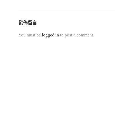
e
a
d
發佈留言
i
n
You must be
logged in
to post a comment.
g