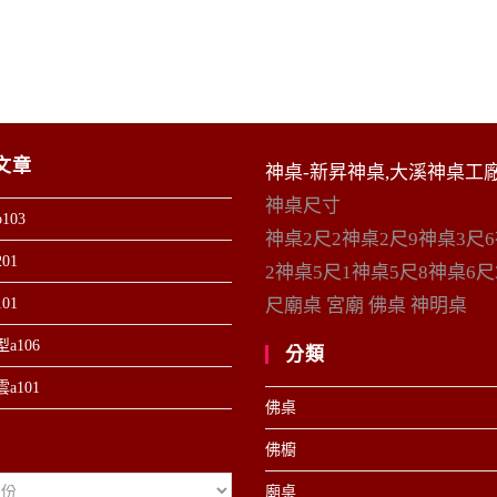
文章
神桌-新昇神桌,大溪神桌工
神桌尺寸
103
神桌2尺2神桌2尺9神桌3尺
01
2神桌5尺1神桌5尺8神桌6尺
01
尺廟桌 宮廟 佛桌 神明桌
a106
分類
a101
佛桌
佛櫥
廟桌