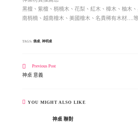
黑檀、紫檀、梢楠木、花梨、紅木、樟木、柚木、
南梢楠、越南檜木、美國檜木、名貴稀有木材….
TAGS:
佛桌
,
神明桌
Previous Post
C
神桌 意義
o
n
t
i
YOU MIGHT ALSO LIKE
n
u
神桌 聯對
e
R