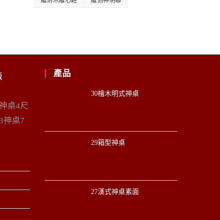
雕刻木雕心經
雕刻神明聯
產品
廠
30檜木明式神桌
6神桌4尺
3神桌7
29箱型神桌
27漢式神桌素面