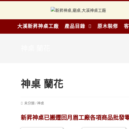
大溪新昇神桌工廠
產品目錄
原木裝修
客
神桌 蘭花
神桌 蘭花
未分類
/
神桌
新昇神桌已搬遷回月眉工廠各項商品批發零