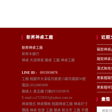
新昇神桌工廠
近期
新昇神桌工廠
箱型神桌p
新昇木器行
箱型神桌2
神桌 大溪神桌 廟桌 工廠 神桌工廠
漢式無地1
LINE ID :
0933959878
黑紫檀箱型
工廠:桃園市大溪區月眉里15鄰月眉路50號
電話:(03)3883690
黑紫檀祥雲
聯絡人:張玉繡 行動0933959878
E-mail cc27239311@yahoo.com.tw
彙整
神桌樣式 神桌價格 桃園神桌工廠 神桌尺寸
彙
價錢 神桌 批發 工廠 廟桌 新北市 工廠 平價