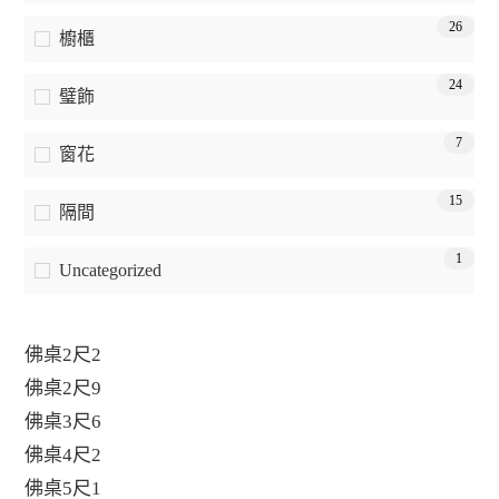
26
櫥櫃
24
璧飾
7
窗花
15
隔間
1
Uncategorized
佛桌2尺2
佛桌2尺9
佛桌3尺6
佛桌4尺2
佛桌5尺1