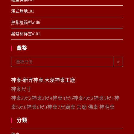
漢式無地101
黑紫檀箱型a106
黑紫檀祥雲a101
彙整
彙
選取月份
整
神桌-新昇神桌,大溪神桌工廠
神桌尺寸
神桌2尺2神桌2尺9神桌3尺6神桌4尺2神桌5尺1神
桌5尺8神桌6尺3神桌7尺廟桌 宮廟 佛桌 神明桌
分類