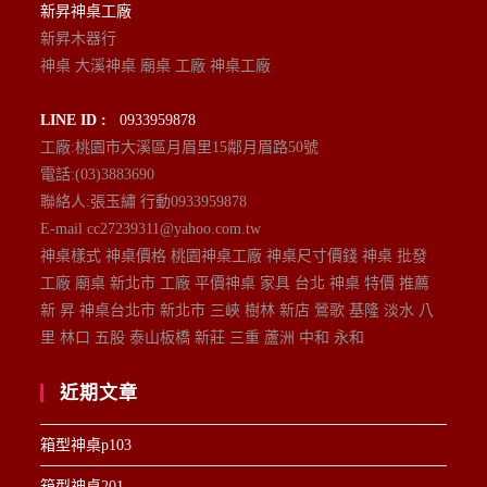
新昇神桌工廠
新昇木器行
神桌 大溪神桌 廟桌 工廠 神桌工廠
LINE ID :
0933959878
工廠:桃園市大溪區月眉里15鄰月眉路50號
電話:(03)3883690
聯絡人:張玉繡 行動0933959878
E-mail cc27239311@yahoo.com.tw
神桌樣式 神桌價格 桃園神桌工廠 神桌尺寸價錢 神桌 批發
工廠 廟桌 新北市 工廠 平價神桌 家具 台北 神桌 特價 推薦
新 昇 神桌台北市 新北市 三峽 樹林 新店 鶯歌 基隆 淡水 八
里 林口 五股 泰山板橋 新莊 三重 蘆洲 中和 永和
近期文章
箱型神桌p103
箱型神桌201