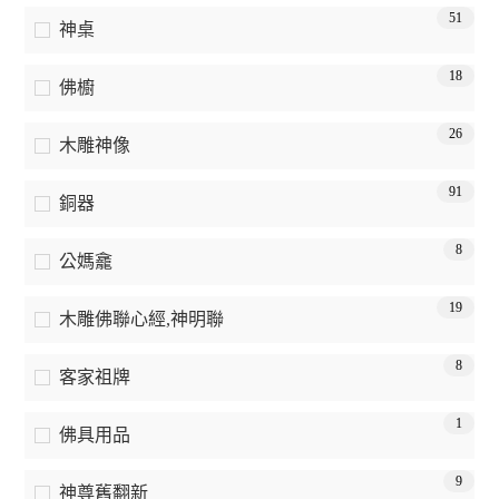
51
神桌
18
佛櫥
26
木雕神像
91
銅器
8
公媽龕
19
木雕佛聯心經,神明聯
8
客家祖牌
1
佛具用品
9
神尊舊翻新