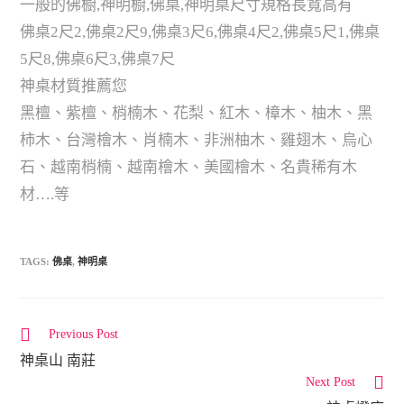
一般的佛橱,神明橱,佛桌,神明桌尺寸規格長寬高有
佛桌2尺2,佛桌2尺9,佛桌3尺6,佛桌4尺2,佛桌5尺1,佛桌
5尺8,佛桌6尺3,佛桌7尺
神桌材質推薦您
黑檀、紫檀、梢楠木、花梨、紅木、樟木、柚木、黑
柿木、台灣檜木、肖楠木、非洲柚木、雞翅木、烏心
石、越南梢楠、越南檜木、美國檜木、名貴稀有木
材….等
TAGS:
佛桌
,
神明桌
Previous Post
C
神桌山 南莊
o
Next Post
n