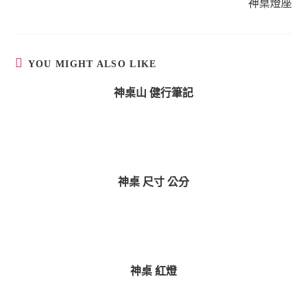
神桌燈座
t
i
n
u
YOU MIGHT ALSO LIKE
e
神桌山 健行筆記
R
e
a
d
i
神桌 尺寸 公分
n
g
神桌 紅燈