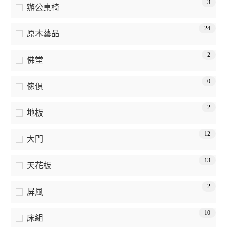
3
辦公桌椅
24
原木藝品
2
佛堂
0
傢俱
2
地板
12
大門
13
天花板
2
屏風
10
床組