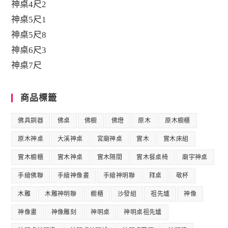
神桌4尺2
神桌5尺1
神桌5尺8
神桌6尺3
神桌7尺
商品標籤
佛具銅器
佛桌
佛櫥
佛燈
原木
原木櫥櫃
原木神桌
大溪神桌
宮廟神桌
實木
實木床組
實木櫥櫃
實木神桌
實木隔間
實木餐桌椅
廟宇神桌
手繪佛聯
手繪神像畫
手繪神明聯
拜桌
敬杯
木雕
木雕神明聯
櫥櫃
沙發組
祖先爐
神像
神像畫
神像雕刻
神明桌
神明桌祖先爐