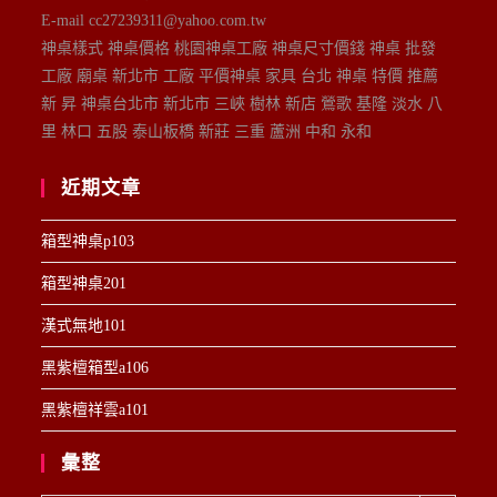
E-mail cc27239311@yahoo.com.tw
神桌樣式 神桌價格 桃園神桌工廠 神桌尺寸價錢 神桌 批發
工廠 廟桌 新北市 工廠 平價神桌 家具 台北 神桌 特價 推薦
新 昇 神桌台北市 新北市 三峽 樹林 新店 鶯歌 基隆 淡水 八
里 林口 五股 泰山板橋 新莊 三重 蘆洲 中和 永和
近期文章
箱型神桌p103
箱型神桌201
漢式無地101
黑紫檀箱型a106
黑紫檀祥雲a101
彙整