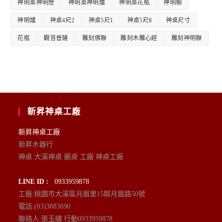
神明桌神明燈
神明桌神明爐
神明桌花瓶
神明櫥
神明爐
神桌4尺2
神桌5尺1
神桌5尺8
神桌尺寸
花瓶
觀音普薩
雕刻佛聯
雕刻木雕心經
雕刻神明聯
新昇神桌工廠
新昇神桌工廠
新昇木器行
神桌 大溪神桌 廟桌 工廠 神桌工廠
LINE ID :
0933959878
工廠:桃園市大溪區月眉里15鄰月眉路50號
電話:(03)3883690
聯絡人:張玉繡 行動0933959878