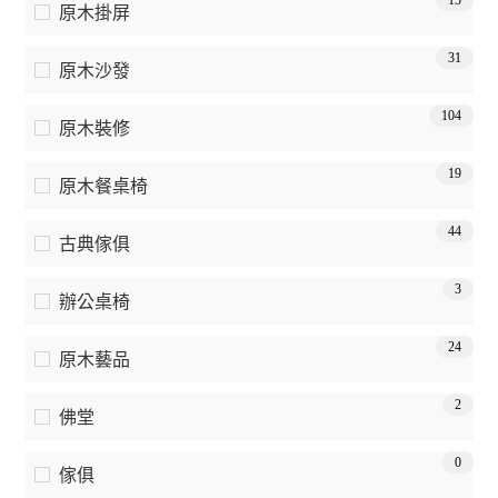
15
原木掛屏
31
原木沙發
104
原木裝修
19
原木餐桌椅
44
古典傢俱
3
辦公桌椅
24
原木藝品
2
佛堂
0
傢俱