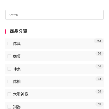
商品分類
253
佛具
30
廟桌
51
神桌
18
佛櫥
26
木雕神像
91
銅器