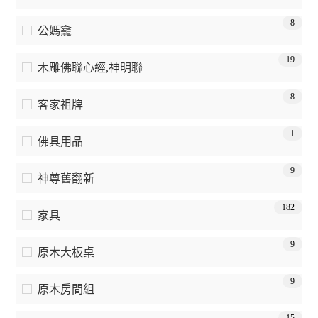
8
公媽龕
19
木雕佛聯心經,神明聯
8
客家祖牌
1
佛具用品
9
神尊舊翻新
182
家具
9
原木大板桌
9
原木房間組