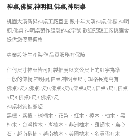
神桌,佛橱,神明橱,佛桌,神明桌
桃園大溪新昇神桌工廠直營 數十年大溪神桌,佛橱,神明
橱,佛桌,神明桌製作經驗的老字號 歡迎蒞臨工廠挑選會
提供您優惠價格
專業設計生產製作 品質服務有保障
任何尺寸神桌皆可訂製推薦以文公尺上的紅字為準
一般的佛橱,神明橱,佛桌,神明桌尺寸規格長寬高有
佛桌2尺2,佛桌2尺9,佛桌3尺6,佛桌4尺2,佛桌5尺1,佛桌
5尺8,佛桌6尺3,佛桌7尺
神桌材質推薦您
黑檀、紫檀、梢楠木、花梨、紅木、樟木、柚木、黑
柿木、台灣檜木、肖楠木、非洲柚木、雞翅木、烏心
石、越南梢楠、越南檜木、美國檜木、名貴稀有木