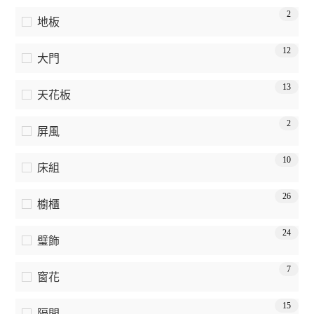
2
地板
12
大門
13
天花板
2
屏風
10
床組
26
櫥櫃
24
璧飾
7
窗花
15
隔間