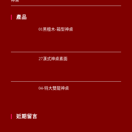
神桌
產品
01黑檀木-箱型神桌
27漢式神桌素面
04-特大雙龍神桌
近期留言