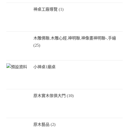
神桌工廠導覽 (1)
木雕佛聯,木雕心經,神明聯,神像畫神明聯-,手繪
(25)
小神桌1廟桌
原木實木傢俱大門 (10)
原木藝品 (2)