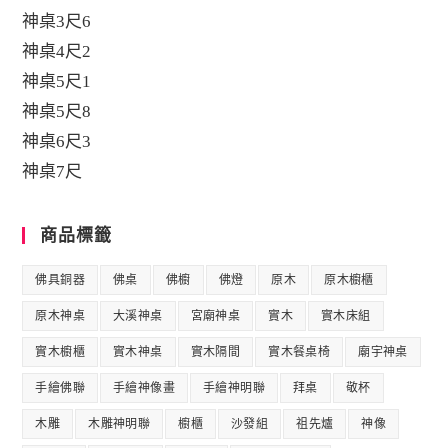
神桌3尺6
神桌4尺2
神桌5尺1
神桌5尺8
神桌6尺3
神桌7尺
商品標籤
佛具銅器
佛桌
佛櫥
佛燈
原木
原木櫥櫃
原木神桌
大溪神桌
宮廟神桌
實木
實木床組
實木櫥櫃
實木神桌
實木隔間
實木餐桌椅
廟宇神桌
手繪佛聯
手繪神像畫
手繪神明聯
拜桌
敬杯
木雕
木雕神明聯
櫥櫃
沙發組
祖先爐
神像