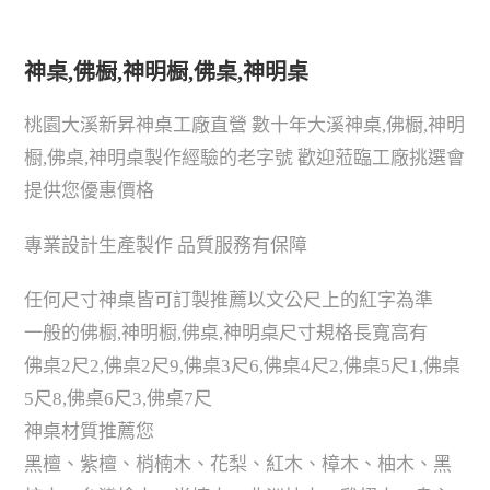
神桌,佛橱,神明橱,佛桌,神明桌
桃園大溪新昇神桌工廠直營 數十年大溪神桌,佛橱,神明
橱,佛桌,神明桌製作經驗的老字號 歡迎蒞臨工廠挑選會
提供您優惠價格
專業設計生產製作 品質服務有保障
任何尺寸神桌皆可訂製推薦以文公尺上的紅字為準
一般的佛橱,神明橱,佛桌,神明桌尺寸規格長寬高有
佛桌2尺2,佛桌2尺9,佛桌3尺6,佛桌4尺2,佛桌5尺1,佛桌
5尺8,佛桌6尺3,佛桌7尺
神桌材質推薦您
黑檀、紫檀、梢楠木、花梨、紅木、樟木、柚木、黑