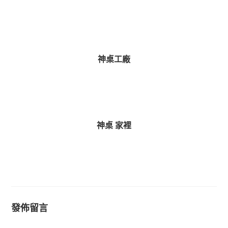
R
e
a
d
i
神桌工廠
n
g
神桌 家裡
發佈留言