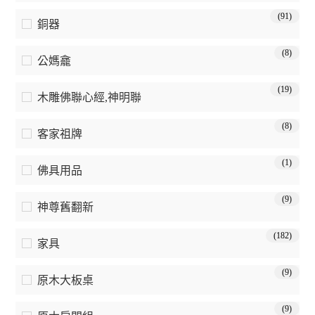
(91)
銅器
(8)
公媽龕
(19)
木雕佛聯心經,神明聯
(8)
客家祖牌
(1)
佛具用品
(9)
神尊舊翻新
(182)
家具
(9)
原木大板桌
(9)