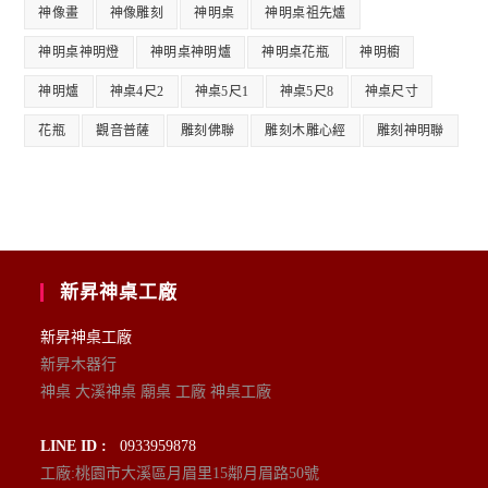
神像畫
神像雕刻
神明桌
神明桌祖先爐
神明桌神明燈
神明桌神明爐
神明桌花瓶
神明櫥
神明爐
神桌4尺2
神桌5尺1
神桌5尺8
神桌尺寸
花瓶
觀音普薩
雕刻佛聯
雕刻木雕心經
雕刻神明聯
新昇神桌工廠
新昇神桌工廠
新昇木器行
神桌 大溪神桌 廟桌 工廠 神桌工廠
LINE ID :
0933959878
工廠:桃園市大溪區月眉里15鄰月眉路50號