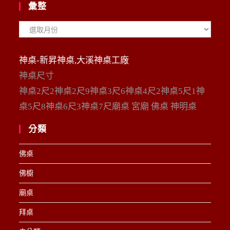
彙整
彙
整
神桌-新昇神桌,大溪神桌工廠
神桌尺寸
神桌2尺2神桌2尺9神桌3尺6神桌4尺2神桌5尺1神
桌5尺8神桌6尺3神桌7尺廟桌 宮廟 佛桌 神明桌
分類
佛桌
佛櫥
廟桌
拜桌