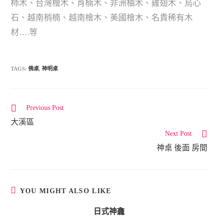
柿木、台灣檜木、肖楠木、非洲柚木、雞翅木、烏心
石、越南梢楠、越南檜木、美國檜木、名貴稀有木
材….等
TAGS:
佛桌
,
神明桌
Previous Post
C
大溪區
o
Next Post
n
神桌 後面 房間
t
i
n
u
YOU MIGHT ALSO LIKE
e
日式神龕