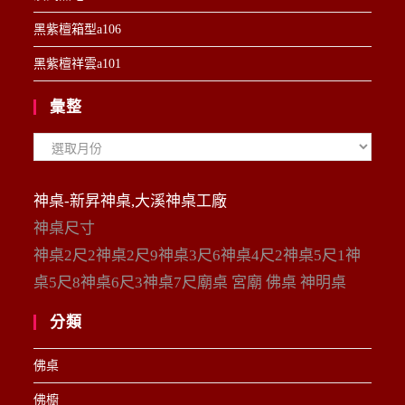
黑紫檀箱型a106
黑紫檀祥雲a101
彙整
彙
整
神桌-新昇神桌,大溪神桌工廠
神桌尺寸
神桌2尺2神桌2尺9神桌3尺6神桌4尺2神桌5尺1神
桌5尺8神桌6尺3神桌7尺廟桌 宮廟 佛桌 神明桌
分類
佛桌
佛櫥