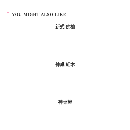
n
u
YOU MIGHT ALSO LIKE
e
新式 佛櫥
R
e
a
d
i
神桌 紅木
n
g
神桌燈