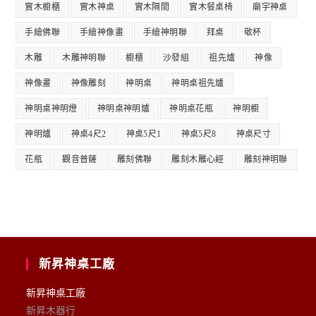
實木櫥櫃
實木神桌
實木隔間
實木餐桌椅
廟宇神桌
手繪佛聯
手繪神像畫
手繪神明聯
拜桌
敬杯
木雕
木雕神明聯
櫥櫃
沙發組
祖先爐
神像
神像畫
神像雕刻
神明桌
神明桌祖先爐
神明桌神明燈
神明桌神明爐
神明桌花瓶
神明櫥
神明爐
神桌4尺2
神桌5尺1
神桌5尺8
神桌尺寸
花瓶
觀音普薩
雕刻佛聯
雕刻木雕心經
雕刻神明聯
新昇神桌工廠
新昇神桌工廠
新昇木器行