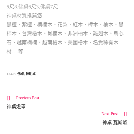
5尺8,佛桌6尺3,佛桌7尺
神桌材質推薦您
黑檀、紫檀、梢楠木、花梨、紅木、樟木、柚木、黑
柿木、台灣檜木、肖楠木、非洲柚木、雞翅木、烏心
石、越南梢楠、越南檜木、美國檜木、名貴稀有木
材….等
TAGS:
佛桌
,
神明桌
Previous Post
C
神桌燈罩
o
Next Post
n
神桌 瓦斯爐
t
i