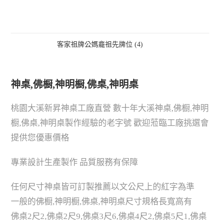
客家祖牌公媽龕祖先牌位 (4)
神桌,佛橱,神明橱,佛桌,神明桌
桃園大溪新昇神桌工廠直營 數十年大溪神桌,佛橱,神明
橱,佛桌,神明桌製作經驗的老字號 歡迎蒞臨工廠挑選會
提供您優惠價格
專業設計生產製作 品質服務有保障
任何尺寸神桌皆可訂製推薦以文公尺上的紅字為準
一般的佛橱,神明橱,佛桌,神明桌尺寸規格長寬高有
佛桌2尺2,佛桌2尺9,佛桌3尺6,佛桌4尺2,佛桌5尺1,佛桌