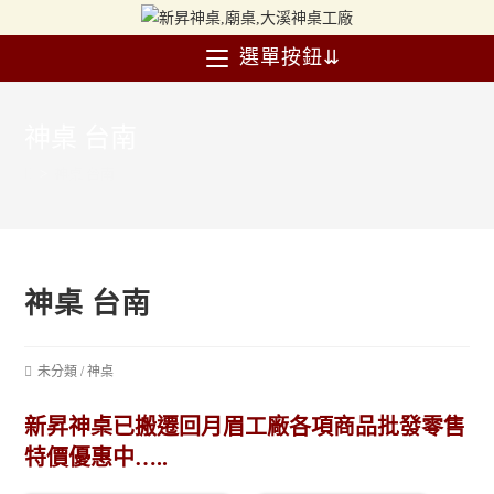
選單按鈕⇊
神桌 台南
>
神桌 台南
神桌 台南
未分類
/
神桌
新昇神桌已搬遷回月眉工廠各項商品批發零售
特價優惠中…..