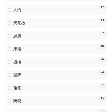
12
大門
13
天花板
2
屏風
10
床組
26
櫥櫃
24
璧飾
7
窗花
15
隔間
1