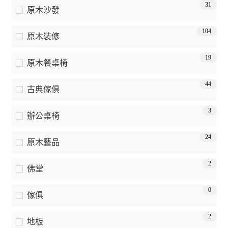
31
原木沙發
104
原木裝修
19
原木餐桌椅
44
古典傢俱
3
辦公桌椅
24
原木藝品
2
佛堂
0
傢俱
2
地板