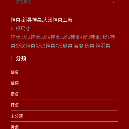
彙
選取月份
整
神桌-新昇神桌,大溪神桌工廠
神桌尺寸
神桌2尺2神桌2尺9神桌3尺6神桌4尺2神桌5尺1神
桌5尺8神桌6尺3神桌7尺廟桌 宮廟 佛桌 神明桌
分類
佛桌
佛櫥
廟桌
拜桌
未分類
神桌