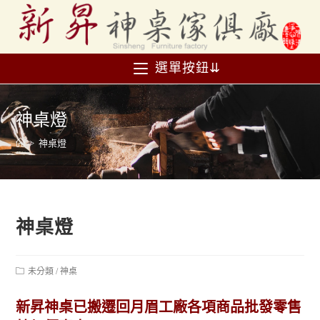
選單按鈕⇊
神桌燈
>
神桌燈
神桌燈
未分類
/
神桌
新昇神桌已搬遷回月眉工廠各項商品批發零售