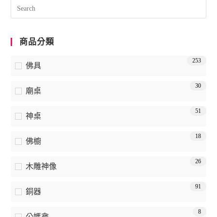
商品分類
253
佛具
30
廟桌
51
神桌
18
佛櫥
26
木雕神像
91
銅器
8
公媽龕