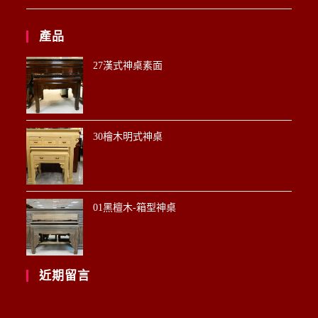
產品
27漢式神桌素面
30檜木明式神桌
01黑檀木-箱型神桌
近期留言