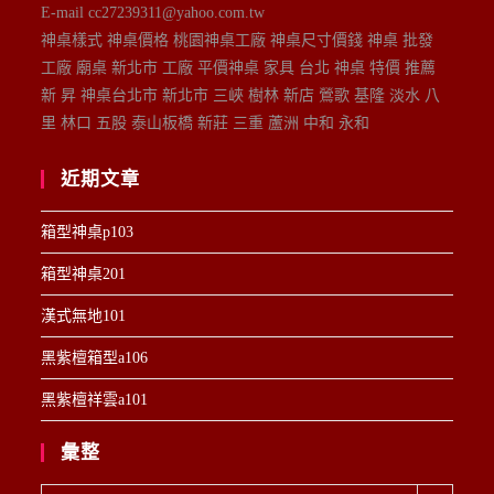
E-mail cc27239311@yahoo.com.tw
神桌樣式 神桌價格 桃園神桌工廠 神桌尺寸價錢 神桌 批發
工廠 廟桌 新北市 工廠 平價神桌 家具 台北 神桌 特價 推薦
新 昇 神桌台北市 新北市 三峽 樹林 新店 鶯歌 基隆 淡水 八
里 林口 五股 泰山板橋 新莊 三重 蘆洲 中和 永和
近期文章
箱型神桌p103
箱型神桌201
漢式無地101
黑紫檀箱型a106
黑紫檀祥雲a101
彙整