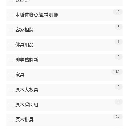
19
木雕佛聯心經,神明聯
8
客家祖牌
1
佛具用品
9
神尊舊翻新
182
家具
9
原木大板桌
9
原木房間組
15
原木掛屏