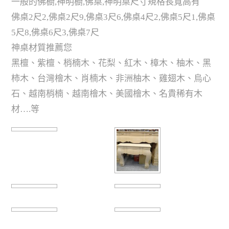
一般的佛橱,神明橱,佛桌,神明桌尺寸規格長寬高有
佛桌2尺2,佛桌2尺9,佛桌3尺6,佛桌4尺2,佛桌5尺1,佛桌
5尺8,佛桌6尺3,佛桌7尺
神桌材質推薦您
黑檀、紫檀、梢楠木、花梨、紅木、樟木、柚木、黑
柿木、台灣檜木、肖楠木、非洲柚木、雞翅木、烏心
石、越南梢楠、越南檜木、美國檜木、名貴稀有木
材….等