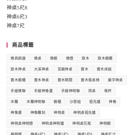
神桌5尺8
神桌6尺3
神桌7尺
商品標籤
佛具銅器
佛桌
佛櫥
佛燈
原木
原木櫥櫃
原木神桌
大溪神桌
宮廟神桌
實木
實木床組
實木櫥櫃
實木神桌
實木隔間
實木餐桌椅
廟宇神桌
手繪佛聯
手繪神像畫
手繪神明聯
拜桌
敬杯
木雕
木雕神明聯
櫥櫃
沙發組
祖先爐
神像
神像畫
神像雕刻
神明桌
神明桌祖先爐
神明桌神明燈
神明桌神明爐
神明桌花瓶
神明櫥
神明爐
神桌4尺2
神桌5尺1
神桌5尺8
神桌尺寸