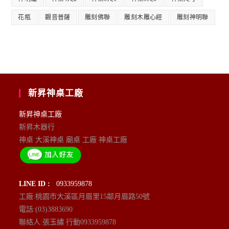
花瓶
觀音普薩
雕刻佛聯
雕刻木雕心經
雕刻神明聯
新昇神桌工廠
新昇神桌工廠
新昇木器行
神桌 大溪神桌 廟桌 工廠 神桌工廠
LINE ID :
0933959878
工廠:桃園市大溪區月眉里15鄰月眉路50號
電話:(03)3883690
聯絡人:張玉繡 行動0933959878