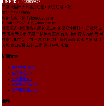
LINE ID :
0933959878
工廠:桃園市大溪區月眉里15鄰月眉路50號
電話:(03)3883690
聯絡人:張玉繡 行動0933959878
E-mail cc27239311@yahoo.com.tw
神桌樣式 神桌價格 桃園神桌工廠 神桌尺寸價錢 神桌 批發 工
廠 廟桌 新北市 工廠 平價神桌 家具 台北 神桌 特價 推薦 新 昇
神桌台北市 新北市 三峽 樹林 新店 鶯歌 基隆 淡水 八里 林口
五股 泰山板橋 新莊 三重 蘆洲 中和 永和
近期文章
箱型神桌p103
箱型神桌201
漢式無地101
黑紫檀箱型a106
黑紫檀祥雲a101
彙整