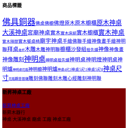
商品標籤
佛具銅器
原木神桌
佛燈
原木櫥櫃
原木
佛桌
佛櫥
大溪神桌
實木神桌
宮廟神桌
實木櫥櫃
實木
實木床組
廟宇神桌
手繪佛聯
手繪神像畫
手繪神明
實木餐桌椅
實木隔間
拜桌
木雕
櫥櫃
神像
沙發組
聯
木雕神明聯
神像畫
祖先爐
敬杯
神明桌
神像雕刻
神明桌神明燈
神明桌神
神明桌祖先爐
神桌尺
明爐
神明爐
神明櫥
神桌5尺1
神桌5尺8
神桌4尺2
神明桌花瓶
寸
雕刻佛聯
雕刻木雕心經
雕刻神明聯
觀音普薩
花瓶
新昇神桌工廠
新昇神桌工廠
新昇木器行
神桌 大溪神桌 廟桌 工廠 神桌工廠