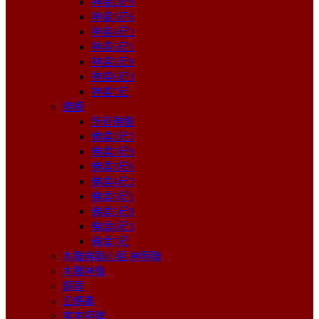
神桌2尺9
神桌3尺6
神桌4尺2
神桌5尺1
神桌5尺8
神桌6尺3
神桌7尺
佛櫥
所有佛櫥
佛桌2尺2
佛桌2尺9
佛桌3尺6
佛桌4尺2
佛桌5尺1
佛桌5尺8
佛桌6尺3
佛桌7尺
木雕佛聯心經,神明聯
木雕神像
銅器
公媽龕
客家祖牌