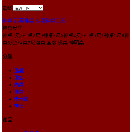
彙整
神桌-新昇神桌,大溪神桌工廠
神桌尺寸
神桌2尺2神桌2尺9神桌3尺6神桌4尺2神桌5尺1神桌5尺8神
桌6尺3神桌7尺廟桌 宮廟 佛桌 神明桌
分類
佛桌
佛櫥
廟桌
拜桌
未分類
神桌
產品