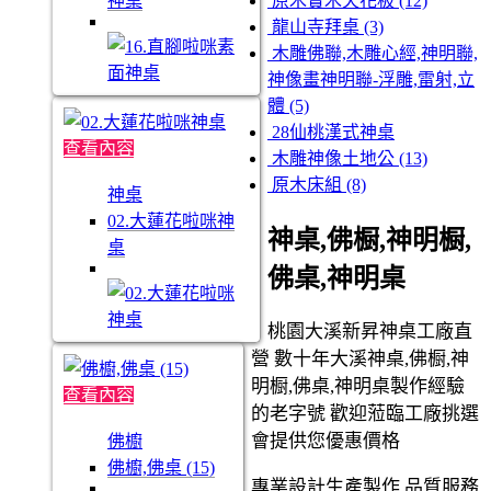
神桌
原木實木天花板 (12)
龍山寺拜桌 (3)
木雕佛聯,木雕心經,神明聯,
神像畫神明聯-浮雕,雷射,立
體 (5)
28仙桃漢式神桌
查看內容
木雕神像土地公 (13)
原木床組 (8)
神桌
02.大蓮花啦咪神
神桌,佛橱,神明橱,
桌
佛桌,神明桌
桃園大溪新昇神桌工廠直
營 數十年大溪神桌,佛橱,神
明橱,佛桌,神明桌製作經驗
查看內容
的老字號 歡迎蒞臨工廠挑選
會提供您優惠價格
佛櫥
佛櫥,佛桌 (15)
專業設計生產製作 品質服務