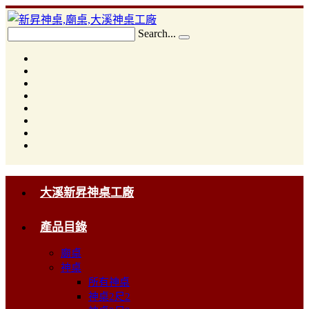
Search...
大溪新昇神桌工廠
產品目錄
廟桌
神桌
所有神桌
神桌2尺2