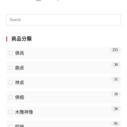
商品分類
253
佛具
30
廟桌
51
神桌
18
佛櫥
26
木雕神像
91
銅器