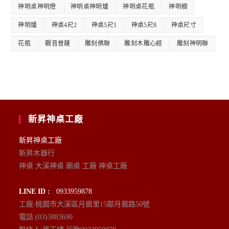
神明桌神明燈
神明桌神明爐
神明桌花瓶
神明櫥
神明爐
神桌4尺2
神桌5尺1
神桌5尺8
神桌尺寸
花瓶
觀音普薩
雕刻佛聯
雕刻木雕心經
雕刻神明聯
新昇神桌工廠
新昇神桌工廠
新昇木器行
神桌 大溪神桌 廟桌 工廠 神桌工廠
LINE ID :
0933959878
工廠:桃園市大溪區月眉里15鄰月眉路50號
電話:(03)3883690