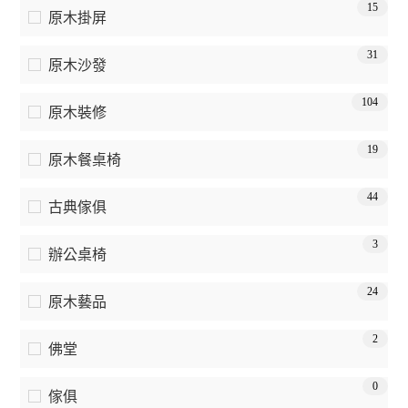
15
原木掛屏
31
原木沙發
104
原木裝修
19
原木餐桌椅
44
古典傢俱
3
辦公桌椅
24
原木藝品
2
佛堂
0
傢俱