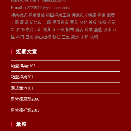
聯絡人:張玉繡 行動0933959878
E-mail cc27239311@yahoo.com.tw
神桌樣式 神桌價格 桃園神桌工廠 神桌尺寸價錢 神桌 批發
工廠 廟桌 新北市 工廠 平價神桌 家具 台北 神桌 特價 推薦
新 昇 神桌台北市 新北市 三峽 樹林 新店 鶯歌 基隆 淡水 八
里 林口 五股 泰山板橋 新莊 三重 蘆洲 中和 永和
近期文章
箱型神桌p103
箱型神桌201
漢式無地101
黑紫檀箱型a106
黑紫檀祥雲a101
彙整