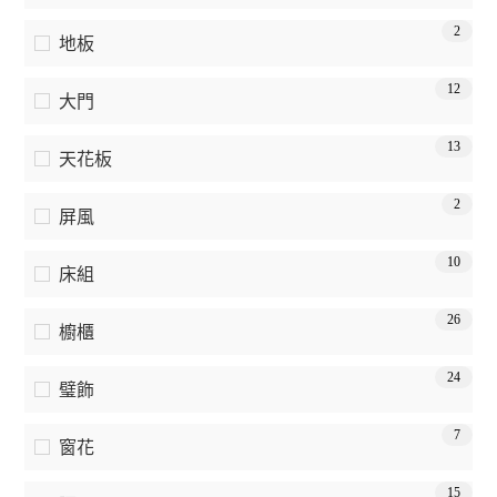
2
地板
12
大門
13
天花板
2
屏風
10
床組
26
櫥櫃
24
璧飾
7
窗花
15