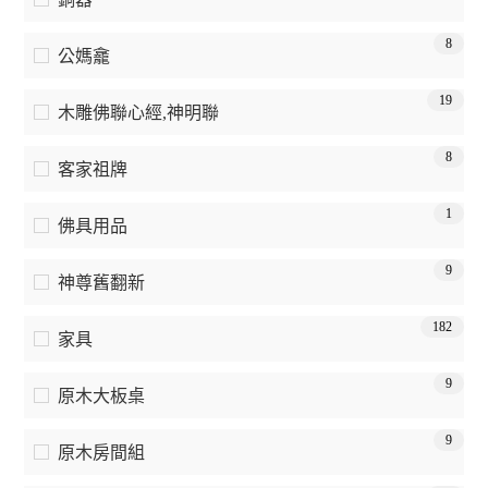
8
公媽龕
19
木雕佛聯心經,神明聯
8
客家祖牌
1
佛具用品
9
神尊舊翻新
182
家具
9
原木大板桌
9
原木房間組