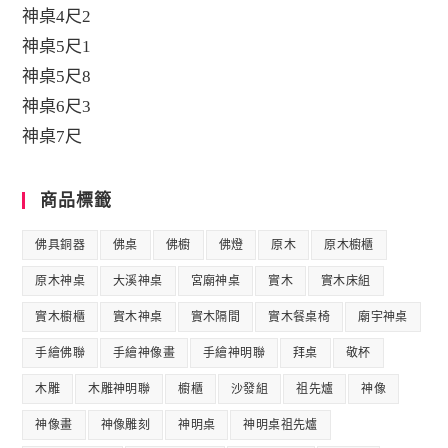
神桌4尺2
神桌5尺1
神桌5尺8
神桌6尺3
神桌7尺
商品標籤
佛具銅器
佛桌
佛櫥
佛燈
原木
原木櫥櫃
原木神桌
大溪神桌
宮廟神桌
實木
實木床組
實木櫥櫃
實木神桌
實木隔間
實木餐桌椅
廟宇神桌
手繪佛聯
手繪神像畫
手繪神明聯
拜桌
敬杯
木雕
木雕神明聯
櫥櫃
沙發組
祖先爐
神像
神像畫
神像雕刻
神明桌
神明桌祖先爐