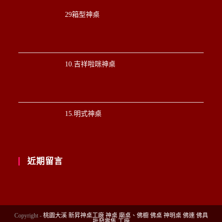
29箱型神桌
10.吉祥啦咪神桌
15.明式神桌
近期留言
Copyright -
桃園大溪 新昇神桌工廠 神桌 廟桌、佛櫥 佛桌 神明桌 佛連 佛具
批發零售 工廠