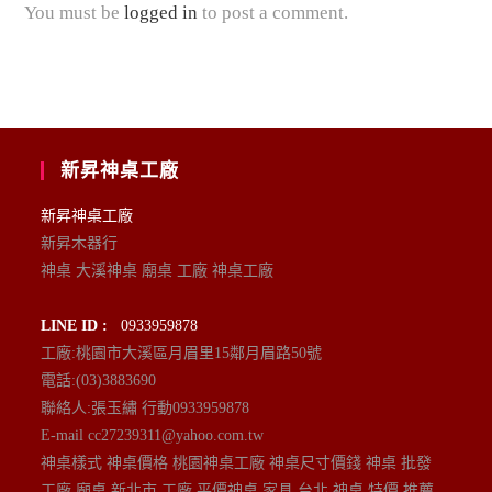
You must be
logged in
to post a comment.
新昇神桌工廠
新昇神桌工廠
新昇木器行
神桌 大溪神桌 廟桌 工廠 神桌工廠
LINE ID :
0933959878
工廠:桃園市大溪區月眉里15鄰月眉路50號
電話:(03)3883690
聯絡人:張玉繡 行動0933959878
E-mail cc27239311@yahoo.com.tw
神桌樣式 神桌價格 桃園神桌工廠 神桌尺寸價錢 神桌 批發
工廠 廟桌 新北市 工廠 平價神桌 家具 台北 神桌 特價 推薦