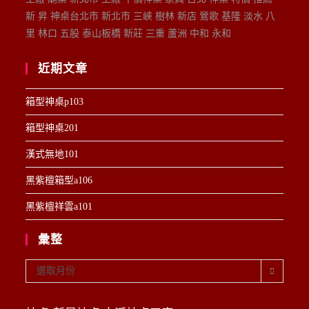
新 昇 神桌台北市 新北市 三峽 樹林 新店 鶯歌 基隆 淡水 八
里 林口 五股 泰山板橋 新莊 三重 蘆洲 中和 永和
近期文章
箱型神桌p103
箱型神桌201
漢式無地101
黑紫檀箱型a106
黑紫檀祥雲a101
彙整
彙
選取月份
整