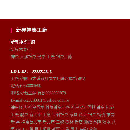
新昇神桌工廠
新昇神桌工廠
新昇木器行
神桌 大溪神桌 廟桌 工廠 神桌工廠
LINE ID :
0933959878
工廠:桃園市大溪區月眉里15鄰月眉路50號
電話:(03)3883690
聯絡人:張玉繡 行動0933959878
E-mail cc27239311@yahoo.com.tw
神桌樣式 神桌價格 桃園神桌工廠 神桌尺寸價錢 神桌 批發
工廠 廟桌 新北市 工廠 平價神桌 家具 台北 神桌 特價 推薦
新 昇 神桌台北市 新北市 三峽 樹林 新店 鶯歌 基隆 淡水 八
里 林口 五股 泰山板橋 新莊 三重 蘆洲 中和 永和