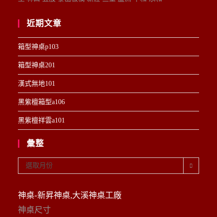
近期文章
箱型神桌p103
箱型神桌201
漢式無地101
黑紫檀箱型a106
黑紫檀祥雲a101
彙整
彙
選取月份
整
神桌-新昇神桌,大溪神桌工廠
神桌尺寸