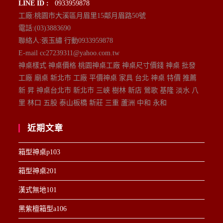
LINE ID :
0933959878
工廠:桃園市大溪區月眉里15鄰月眉路50號
電話:(03)3883690
聯絡人:張玉繡 行動0933959878
E-mail cc27239311@yahoo.com.tw
神桌樣式 神桌價格 桃園神桌工廠 神桌尺寸價錢 神桌 批發
工廠 廟桌 新北市 工廠 平價神桌 家具 台北 神桌 特價 推薦
新 昇 神桌台北市 新北市 三峽 樹林 新店 鶯歌 基隆 淡水 八
里 林口 五股 泰山板橋 新莊 三重 蘆洲 中和 永和
近期文章
箱型神桌p103
箱型神桌201
漢式無地101
黑紫檀箱型a106