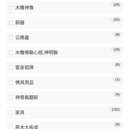
(26)
木雕神像
(91)
銅器
(8)
公媽龕
(19)
木雕佛聯心經,神明聯
(8)
客家祖牌
(1)
佛具用品
(9)
神尊舊翻新
(182)
家具
(9)
原木大板桌