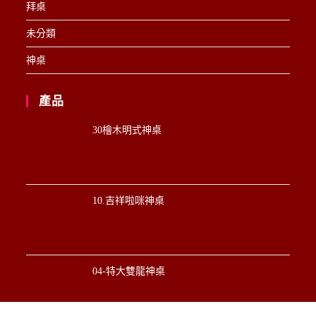
拜桌
未分類
神桌
產品
30檜木明式神桌
10.吉祥啦咪神桌
04-特大雙龍神桌