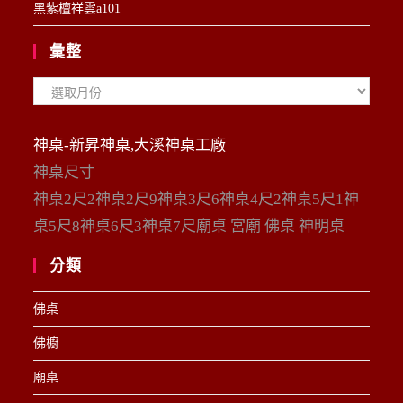
黑紫檀祥雲a101
彙整
彙
整
神桌-新昇神桌,大溪神桌工廠
神桌尺寸
神桌2尺2神桌2尺9神桌3尺6神桌4尺2神桌5尺1神
桌5尺8神桌6尺3神桌7尺廟桌 宮廟 佛桌 神明桌
分類
佛桌
佛櫥
廟桌