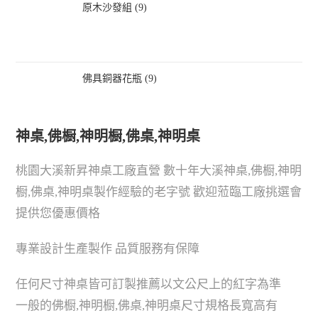
原木沙發組 (9)
佛具銅器花瓶 (9)
神桌,佛橱,神明橱,佛桌,神明桌
桃園大溪新昇神桌工廠直營 數十年大溪神桌,佛橱,神明
橱,佛桌,神明桌製作經驗的老字號 歡迎蒞臨工廠挑選會
提供您優惠價格
專業設計生產製作 品質服務有保障
任何尺寸神桌皆可訂製推薦以文公尺上的紅字為準
一般的佛橱,神明橱,佛桌,神明桌尺寸規格長寬高有