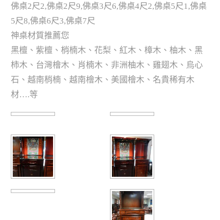
佛桌2尺2,佛桌2尺9,佛桌3尺6,佛桌4尺2,佛桌5尺1,佛桌
5尺8,佛桌6尺3,佛桌7尺
神桌材質推薦您
黑檀、紫檀、梢楠木、花梨、紅木、樟木、柚木、黑
柿木、台灣檜木、肖楠木、非洲柚木、雞翅木、烏心
石、越南梢楠、越南檜木、美國檜木、名貴稀有木
材….等