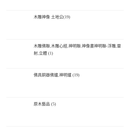
木雕神像 土地公(19)
木雕佛聯,木雕心經,神明聯,神像畫神明聯-浮雕,雷
射,立體 (1)
佛具銅器佛爐,神明爐 (19)
原木藝品 (5)