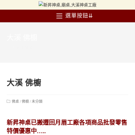
選單按鈕⇊
大溪 佛櫥
>
大溪 佛櫥
大溪 佛櫥
佛桌
/
佛櫥
/
未分類
新昇神桌已搬遷回月眉工廠各項商品批發零售
特價優惠中…..