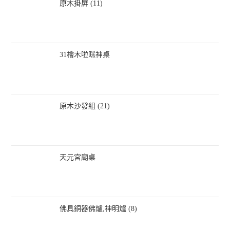
原木掛屏 (11)
31檜木啦咪神桌
原木沙發組 (21)
天元宮廟桌
佛具銅器佛爐,神明爐 (8)