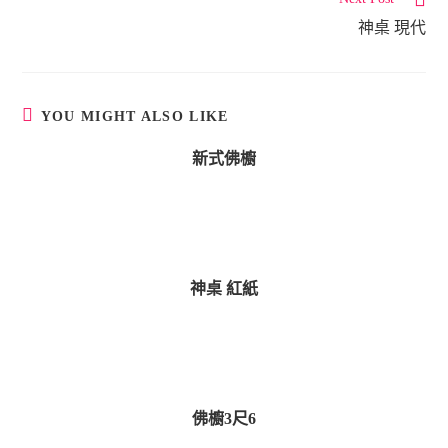
n
神桌 現代
t
i
n
u
YOU MIGHT ALSO LIKE
e
新式佛櫥
R
e
a
d
i
神桌 紅紙
n
g
佛櫥3尺6