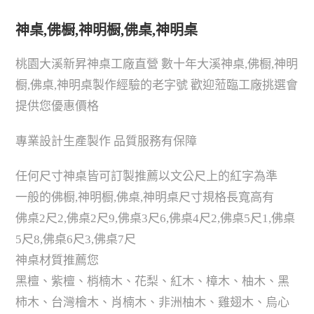
神桌,佛橱,神明橱,佛桌,神明桌
桃園大溪新昇神桌工廠直營 數十年大溪神桌,佛橱,神明
橱,佛桌,神明桌製作經驗的老字號 歡迎蒞臨工廠挑選會
提供您優惠價格
專業設計生產製作 品質服務有保障
任何尺寸神桌皆可訂製推薦以文公尺上的紅字為準
一般的佛橱,神明橱,佛桌,神明桌尺寸規格長寬高有
佛桌2尺2,佛桌2尺9,佛桌3尺6,佛桌4尺2,佛桌5尺1,佛桌
5尺8,佛桌6尺3,佛桌7尺
神桌材質推薦您
黑檀、紫檀、梢楠木、花梨、紅木、樟木、柚木、黑
柿木、台灣檜木、肖楠木、非洲柚木、雞翅木、烏心