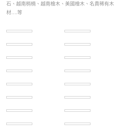
石、越南梢楠、越南檜木、美國檜木、名貴稀有木
材….等