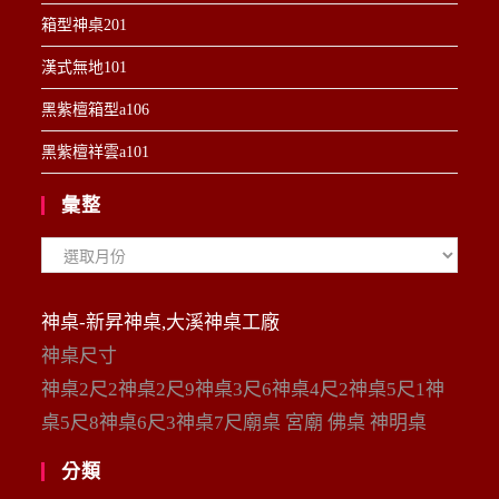
箱型神桌201
漢式無地101
黑紫檀箱型a106
黑紫檀祥雲a101
彙整
彙
整
神桌-新昇神桌,大溪神桌工廠
神桌尺寸
神桌2尺2神桌2尺9神桌3尺6神桌4尺2神桌5尺1神
桌5尺8神桌6尺3神桌7尺廟桌 宮廟 佛桌 神明桌
分類