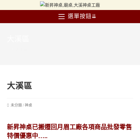
選單按鈕⇊
大溪區
>
大溪區
大溪區
未分類
/
神桌
新昇神桌已搬遷回月眉工廠各項商品批發零售
特價優惠中…..