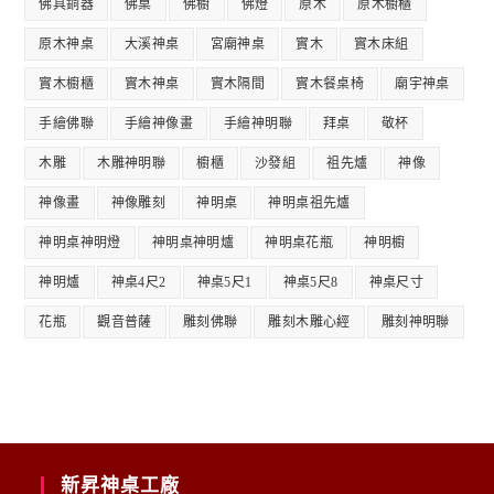
佛具銅器
佛桌
佛櫥
佛燈
原木
原木櫥櫃
原木神桌
大溪神桌
宮廟神桌
實木
實木床組
實木櫥櫃
實木神桌
實木隔間
實木餐桌椅
廟宇神桌
手繪佛聯
手繪神像畫
手繪神明聯
拜桌
敬杯
木雕
木雕神明聯
櫥櫃
沙發組
祖先爐
神像
神像畫
神像雕刻
神明桌
神明桌祖先爐
神明桌神明燈
神明桌神明爐
神明桌花瓶
神明櫥
神明爐
神桌4尺2
神桌5尺1
神桌5尺8
神桌尺寸
花瓶
觀音普薩
雕刻佛聯
雕刻木雕心經
雕刻神明聯
新昇神桌工廠