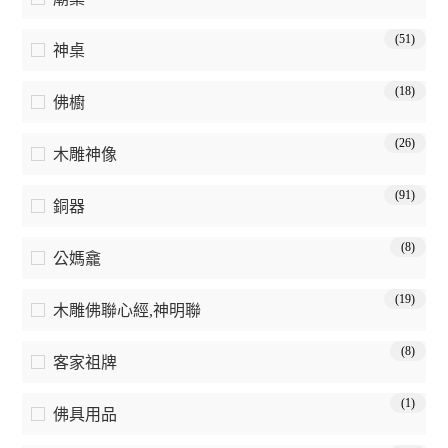
(51)
神桌
(18)
佛櫥
(26)
木雕神像
(91)
銅器
(8)
公媽龕
(19)
木雕佛聯心經,神明聯
(8)
客家祖牌
(1)
佛具用品