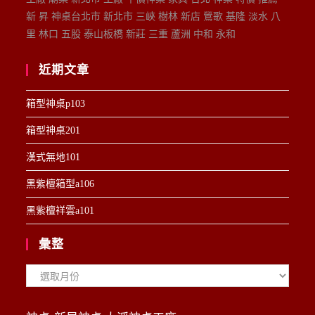
新 昇 神桌台北市 新北市 三峽 樹林 新店 鶯歌 基隆 淡水 八
里 林口 五股 泰山板橋 新莊 三重 蘆洲 中和 永和
近期文章
箱型神桌p103
箱型神桌201
漢式無地101
黑紫檀箱型a106
黑紫檀祥雲a101
彙整
彙
整