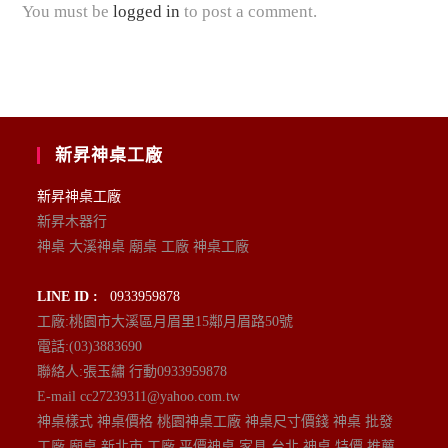
You must be
logged in
to post a comment.
新昇神桌工廠
新昇神桌工廠
新昇木器行
神桌 大溪神桌 廟桌 工廠 神桌工廠
LINE ID :
0933959878
工廠:桃園市大溪區月眉里15鄰月眉路50號
電話:(03)3883690
聯絡人:張玉繡 行動0933959878
E-mail cc27239311@yahoo.com.tw
神桌樣式 神桌價格 桃園神桌工廠 神桌尺寸價錢 神桌 批發
工廠 廟桌 新北市 工廠 平價神桌 家具 台北 神桌 特價 推薦