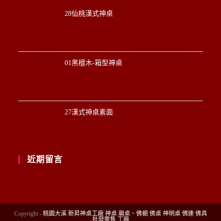
28仙桃漢式神桌
01黑檀木-箱型神桌
27漢式神桌素面
近期留言
Copyright -
桃園大溪 新昇神桌工廠 神桌 廟桌、佛櫥 佛桌 神明桌 佛連 佛具
批發零售 工廠