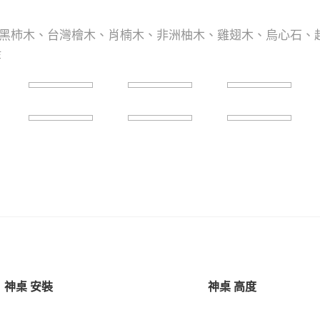
黑柿木、台灣檜木、肖楠木、非洲柚木、雞翅木、烏心石、
等
神桌 安裝
神桌 高度