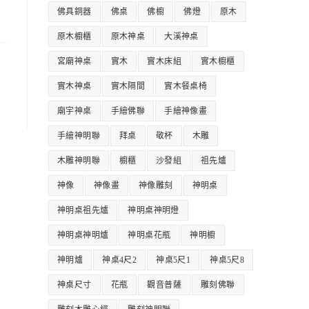
佛具銅器
佛桌
佛櫥
佛燈
原木
原木櫥櫃
原木神桌
大溪神桌
宮廟神桌
實木
實木床組
實木櫥櫃
實木神桌
實木隔間
實木餐桌椅
廟宇神桌
手繪佛聯
手繪神像畫
手繪神明聯
拜桌
敬杯
木雕
木雕神明聯
櫥櫃
沙發組
祖先爐
神像
神像畫
神像雕刻
神明桌
神明桌祖先爐
神明桌神明燈
神明桌神明爐
神明桌花瓶
神明櫥
神明爐
神桌4尺2
神桌5尺1
神桌5尺8
神桌尺寸
花瓶
觀音普薩
雕刻佛聯