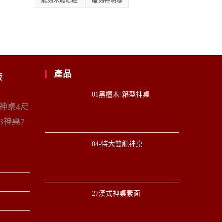
雕刻木雕心經
雕刻神明聯
產品
廠
01黑檀木-箱型神桌
6神桌4尺
3神桌7
04-特大雙龍神桌
27漢式神桌素面