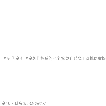
神明橱,佛桌,神明桌製作經驗的老字號 歡迎蒞臨工廠挑選會提
佛桌5尺8,佛桌6尺3,佛桌7尺