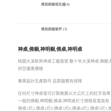
佛具銅器祖先爐(4)
佛具銅器敬杯 (3)
神桌,佛橱,神明橱,佛桌,神明桌
桃園大溪新昇神桌工廠直營 數十年大溪神桌,佛橱,
供您優惠價格
專業設計生產製作 品質服務有保障
任何尺寸神桌皆可訂製推薦以文公尺上的紅字為準
一般的佛橱,神明橱,佛桌,神明桌尺寸規格長寬高有
佛桌2尺2,佛桌2尺9,佛桌3尺6,佛桌4尺2,佛桌5尺1,