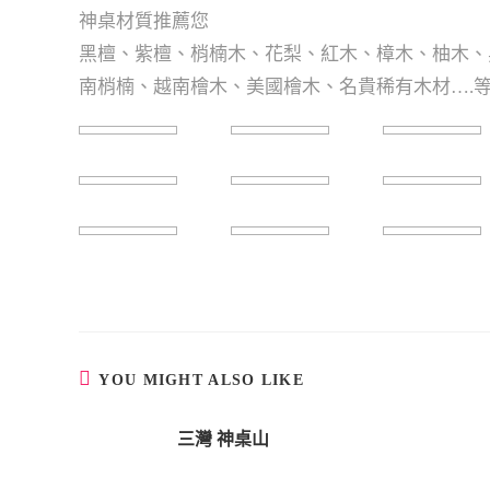
神桌材質推薦您
黑檀、紫檀、梢楠木、花梨、紅木、樟木、柚木、
南梢楠、越南檜木、美國檜木、名貴稀有木材….
YOU MIGHT ALSO LIKE
三灣 神桌山