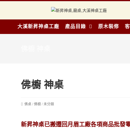
大溪新昇神桌工廠
產品目錄
原木裝修
客
佛櫥 神桌
佛櫥 神桌
佛桌
/
佛櫥
/
未分類
新昇神桌已搬遷回月眉工廠各項商品批發零