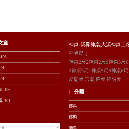
文章
神桌-新昇神桌,大溪神桌工
神桌尺寸
103
神桌2尺2神桌2尺9神桌3尺
01
2神桌5尺1神桌5尺8神桌6尺
01
尺廟桌 宮廟 佛桌 神明桌
a106
分類
a101
佛桌
佛櫥
廟桌