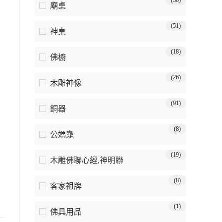
(30)
廟桌
(51)
神桌
(18)
佛櫥
(26)
木雕神像
(91)
銅器
(8)
公媽龕
(19)
木雕佛聯心經,神明聯
(8)
客家祖牌
(1)
佛具用品