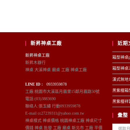
新昇神桌工廠
近期
新昇神桌工廠
箱型神桌p
新昇木器行
箱型神桌2
神桌 大溪神桌 廟桌 工廠 神桌工廠
漢式無地1
LINE ID :
0933959878
黑紫檀箱型
工廠:桃園市大溪區月眉里15鄰月眉路50號
電話:(03)3883690
黑紫檀祥雲
聯絡人:張玉繡 行動0933959878
E-mail cc27239311@yahoo.com.tw
彙整
神桌樣式 神桌價格 桃園神桌工廠 神桌尺寸
彙
價錢 神桌 批發 工廠 廟桌 新北市 工廠 平價