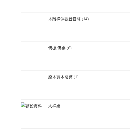
木雕神像觀音普薩 (14)
佛櫥,佛桌 (6)
原木實木璧飾 (1)
大神桌