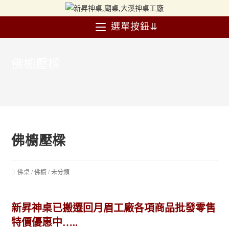
選單按鈕⇊
佛櫥壓樑
>
佛櫥壓樑
佛櫥壓樑
佛桌
/
佛櫥
/
未分類
新昇神桌已搬遷回月眉工廠各項商品批發零售
特價優惠中…..