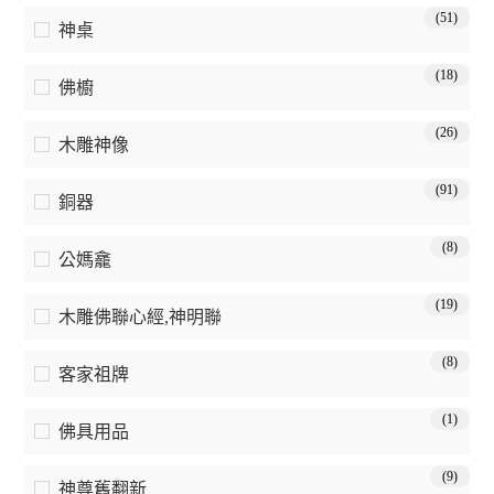
(51)
神桌
(18)
佛櫥
(26)
木雕神像
(91)
銅器
(8)
公媽龕
(19)
木雕佛聯心經,神明聯
(8)
客家祖牌
(1)
佛具用品
(9)
神尊舊翻新