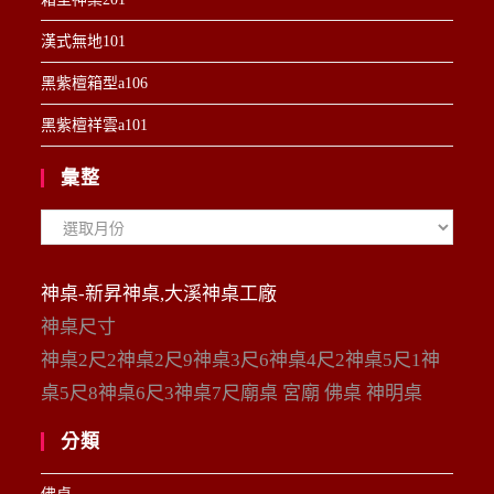
漢式無地101
黑紫檀箱型a106
黑紫檀祥雲a101
彙整
彙
整
神桌-新昇神桌,大溪神桌工廠
神桌尺寸
神桌2尺2神桌2尺9神桌3尺6神桌4尺2神桌5尺1神
桌5尺8神桌6尺3神桌7尺廟桌 宮廟 佛桌 神明桌
分類