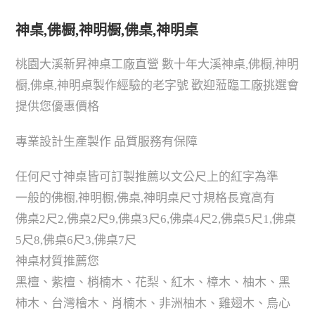
神桌,佛橱,神明橱,佛桌,神明桌
桃園大溪新昇神桌工廠直營 數十年大溪神桌,佛橱,神明
橱,佛桌,神明桌製作經驗的老字號 歡迎蒞臨工廠挑選會
提供您優惠價格
專業設計生產製作 品質服務有保障
任何尺寸神桌皆可訂製推薦以文公尺上的紅字為準
一般的佛橱,神明橱,佛桌,神明桌尺寸規格長寬高有
佛桌2尺2,佛桌2尺9,佛桌3尺6,佛桌4尺2,佛桌5尺1,佛桌
5尺8,佛桌6尺3,佛桌7尺
神桌材質推薦您
黑檀、紫檀、梢楠木、花梨、紅木、樟木、柚木、黑
柿木、台灣檜木、肖楠木、非洲柚木、雞翅木、烏心