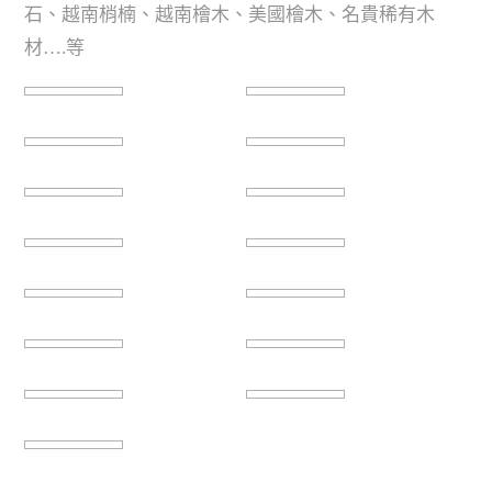
石、越南梢楠、越南檜木、美國檜木、名貴稀有木
材….等