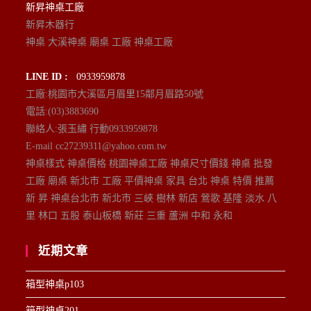
新昇神桌工廠
新昇木器行
神桌 大溪神桌 廟桌 工廠 神桌工廠
LINE ID :
0933959878
工廠:桃園市大溪區月眉里15鄰月眉路50號
電話:(03)3883690
聯絡人:張玉繡 行動0933959878
E-mail cc27239311@yahoo.com.tw
神桌樣式 神桌價格 桃園神桌工廠 神桌尺寸價錢 神桌 批發
工廠 廟桌 新北市 工廠 平價神桌 家具 台北 神桌 特價 推薦
新 昇 神桌台北市 新北市 三峽 樹林 新店 鶯歌 基隆 淡水 八
里 林口 五股 泰山板橋 新莊 三重 蘆洲 中和 永和
近期文章
箱型神桌p103
箱型神桌201