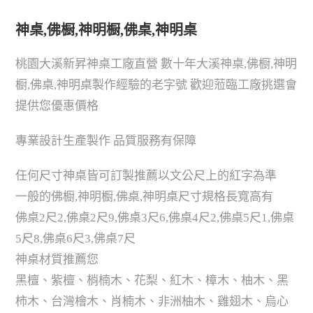
神桌,佛橱,神明橱,佛桌,神明桌
桃園大溪新昇神桌工廠直營 數十年大溪神桌,佛橱,神明
橱,佛桌,神明桌製作經驗的老字號 歡迎蒞臨工廠挑選會
提供您優惠價格
專業設計生產製作 品質服務有保障
任何尺寸神桌皆可訂製推薦以文公尺上的紅字為準
一般的佛橱,神明橱,佛桌,神明桌尺寸規格長寬高有
佛桌2尺2,佛桌2尺9,佛桌3尺6,佛桌4尺2,佛桌5尺1,佛桌
5尺8,佛桌6尺3,佛桌7尺
神桌材質推薦您
黑檀、紫檀、梢楠木、花梨、紅木、樟木、柚木、黑
柿木、台灣檜木、肖楠木、非洲柚木、雞翅木、烏心