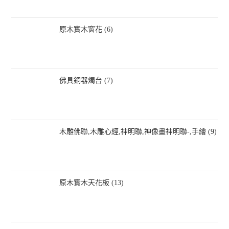
原木實木窗花 (6)
佛具銅器燭台 (7)
木雕佛聯,木雕心經,神明聯,神像畫神明聯-,手繪 (9)
原木實木天花板 (13)