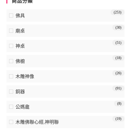
商品分類
(253)
佛具
(30)
廟桌
(51)
神桌
(18)
佛櫥
(26)
木雕神像
(91)
銅器
(8)
公媽龕
(19)
木雕佛聯心經,神明聯