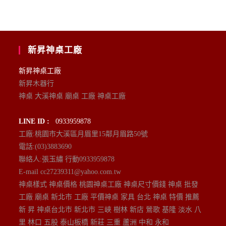
新昇神桌工廠
新昇神桌工廠
新昇木器行
神桌 大溪神桌 廟桌 工廠 神桌工廠
LINE ID :
0933959878
工廠:桃園市大溪區月眉里15鄰月眉路50號
電話:(03)3883690
聯絡人:張玉繡 行動0933959878
E-mail cc27239311@yahoo.com.tw
神桌樣式 神桌價格 桃園神桌工廠 神桌尺寸價錢 神桌 批發
工廠 廟桌 新北市 工廠 平價神桌 家具 台北 神桌 特價 推薦
新 昇 神桌台北市 新北市 三峽 樹林 新店 鶯歌 基隆 淡水 八
里 林口 五股 泰山板橋 新莊 三重 蘆洲 中和 永和