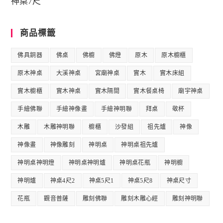
神桌7尺
商品標籤
佛具銅器
佛桌
佛櫥
佛燈
原木
原木櫥櫃
原木神桌
大溪神桌
宮廟神桌
實木
實木床組
實木櫥櫃
實木神桌
實木隔間
實木餐桌椅
廟宇神桌
手繪佛聯
手繪神像畫
手繪神明聯
拜桌
敬杯
木雕
木雕神明聯
櫥櫃
沙發組
祖先爐
神像
神像畫
神像雕刻
神明桌
神明桌祖先爐
神明桌神明燈
神明桌神明爐
神明桌花瓶
神明櫥
神明爐
神桌4尺2
神桌5尺1
神桌5尺8
神桌尺寸
花瓶
觀音普薩
雕刻佛聯
雕刻木雕心經
雕刻神明聯