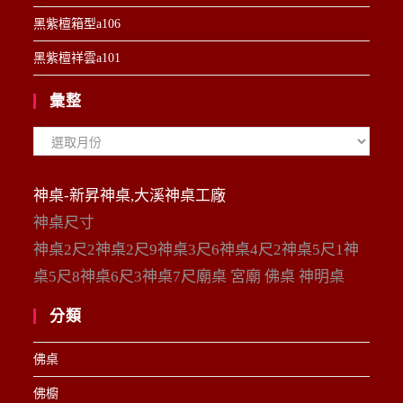
黑紫檀箱型a106
黑紫檀祥雲a101
彙整
彙
整
神桌-新昇神桌,大溪神桌工廠
神桌尺寸
神桌2尺2神桌2尺9神桌3尺6神桌4尺2神桌5尺1神
桌5尺8神桌6尺3神桌7尺廟桌 宮廟 佛桌 神明桌
分類
佛桌
佛櫥