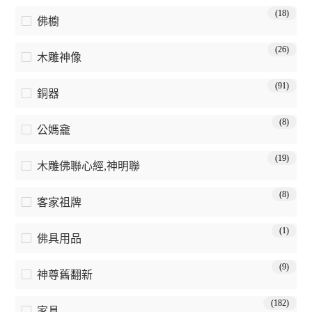
(18)
佛櫥
(26)
木雕神像
(91)
銅器
(8)
公媽龕
(19)
木雕佛聯心經,神明聯
(8)
客家祖牌
(1)
佛具用品
(9)
神尊舊翻新
(182)
家具