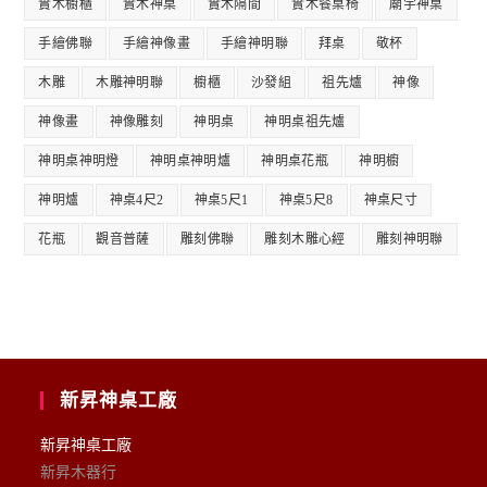
實木櫥櫃
實木神桌
實木隔間
實木餐桌椅
廟宇神桌
手繪佛聯
手繪神像畫
手繪神明聯
拜桌
敬杯
木雕
木雕神明聯
櫥櫃
沙發組
祖先爐
神像
神像畫
神像雕刻
神明桌
神明桌祖先爐
神明桌神明燈
神明桌神明爐
神明桌花瓶
神明櫥
神明爐
神桌4尺2
神桌5尺1
神桌5尺8
神桌尺寸
花瓶
觀音普薩
雕刻佛聯
雕刻木雕心經
雕刻神明聯
新昇神桌工廠
新昇神桌工廠
新昇木器行