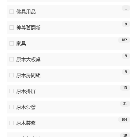
1
佛具用品
9
神尊舊翻新
182
家具
9
原木大板桌
9
原木房間組
15
原木掛屏
31
原木沙發
104
原木裝修
19