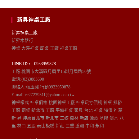
新昇神桌工廠
新昇神桌工廠
新昇木器行
神桌 大溪神桌 廟桌 工廠 神桌工廠
LINE ID :
0933959878
工廠:桃園市大溪區月眉里15鄰月眉路50號
電話:(03)3883690
聯絡人:張玉繡 行動0933959878
E-mail cc27239311@yahoo.com.tw
神桌樣式 神桌價格 桃園神桌工廠 神桌尺寸價錢 神桌 批發
工廠 廟桌 新北市 工廠 平價神桌 家具 台北 神桌 特價 推薦
新 昇 神桌台北市 新北市 三峽 樹林 新店 鶯歌 基隆 淡水 八
里 林口 五股 泰山板橋 新莊 三重 蘆洲 中和 永和