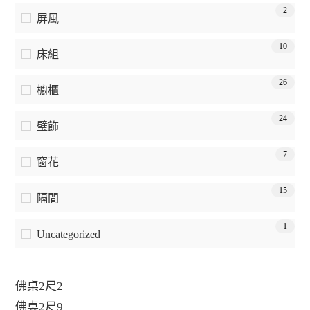
2
屏風
10
床組
26
櫥櫃
24
璧飾
7
窗花
15
隔間
1
Uncategorized
佛桌2尺2
佛桌2尺9