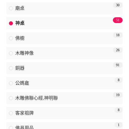
30
廟桌
51
神桌
18
佛櫥
26
木雕神像
91
銅器
8
公媽龕
19
木雕佛聯心經,神明聯
8
客家祖牌
1
佛具用品