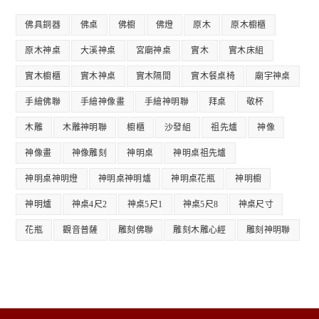
佛具銅器
佛桌
佛櫥
佛燈
原木
原木櫥櫃
原木神桌
大溪神桌
宮廟神桌
實木
實木床組
實木櫥櫃
實木神桌
實木隔間
實木餐桌椅
廟宇神桌
手繪佛聯
手繪神像畫
手繪神明聯
拜桌
敬杯
木雕
木雕神明聯
櫥櫃
沙發組
祖先爐
神像
神像畫
神像雕刻
神明桌
神明桌祖先爐
神明桌神明燈
神明桌神明爐
神明桌花瓶
神明櫥
神明爐
神桌4尺2
神桌5尺1
神桌5尺8
神桌尺寸
花瓶
觀音普薩
雕刻佛聯
雕刻木雕心經
雕刻神明聯