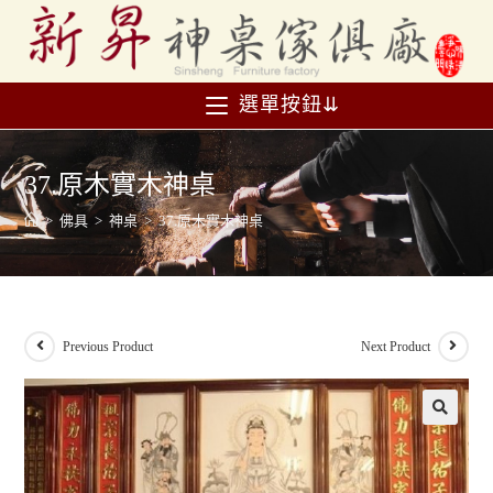
選單按鈕⇊
37.原木實木神桌
>
佛具
>
神桌
>
37.原木實木神桌
Previous Product
Next Product
🔍