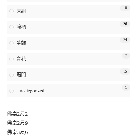
10
床組
26
櫥櫃
24
璧飾
7
窗花
15
隔間
1
Uncategorized
佛桌2尺2
佛桌2尺9
佛桌3尺6