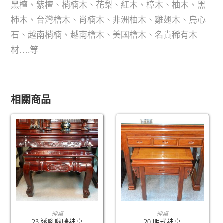
黑檀、紫檀、梢楠木、花梨、紅木、樟木、柚木、黑
柿木、台灣檜木、肖楠木、非洲柚木、雞翅木、烏心
石、越南梢楠、越南檜木、美國檜木、名貴稀有木
材….等
相關商品
查看內容
查看內容
神桌
神桌
23.透腳啦咪神桌
20.明式神桌