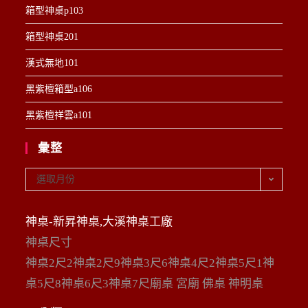
箱型神桌p103
箱型神桌201
漢式無地101
黑紫檀箱型a106
黑紫檀祥雲a101
彙整
彙
選取月份
整
神桌-新昇神桌,大溪神桌工廠
神桌尺寸
神桌2尺2神桌2尺9神桌3尺6神桌4尺2神桌5尺1神
桌5尺8神桌6尺3神桌7尺廟桌 宮廟 佛桌 神明桌