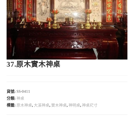
37.原木實木神桌
貨號:
SS-0411
分類:
神桌
標籤:
原木神桌
,
大溪神桌
,
實木神桌
,
神明桌
,
神桌尺寸