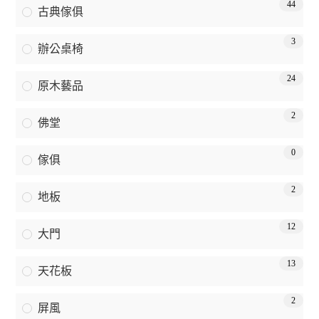
44
古典傢俱
3
辦公桌椅
24
原木藝品
2
佛堂
0
傢俱
2
地板
12
大門
13
天花板
2
屏風