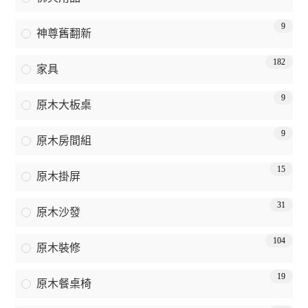
9
神尊舊翻新
182
家具
9
原木大板桌
9
原木房間組
15
原木掛屏
31
原木沙發
104
原木裝修
19
原木餐桌椅