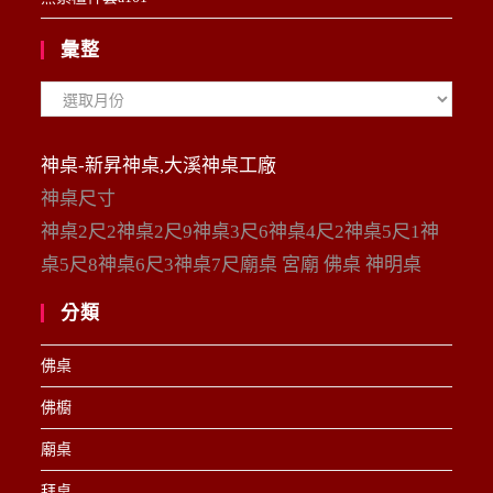
彙整
彙
整
神桌-新昇神桌,大溪神桌工廠
神桌尺寸
神桌2尺2神桌2尺9神桌3尺6神桌4尺2神桌5尺1神
桌5尺8神桌6尺3神桌7尺廟桌 宮廟 佛桌 神明桌
分類
佛桌
佛櫥
廟桌
拜桌