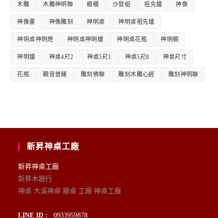
木雕
木雕神明聯
櫥櫃
沙發組
祖先爐
神像
神像畫
神像雕刻
神明桌
神明桌祖先爐
神明桌神明燈
神明桌神明爐
神明桌花瓶
神明櫥
神明爐
神桌4尺2
神桌5尺1
神桌5尺8
神桌尺寸
花瓶
觀音普薩
雕刻佛聯
雕刻木雕心經
雕刻神明聯
新昇神桌工廠
新昇神桌工廠
新昇木器行
神桌 大溪神桌 廟桌 工廠 神桌工廠
LINE ID :
0933959878