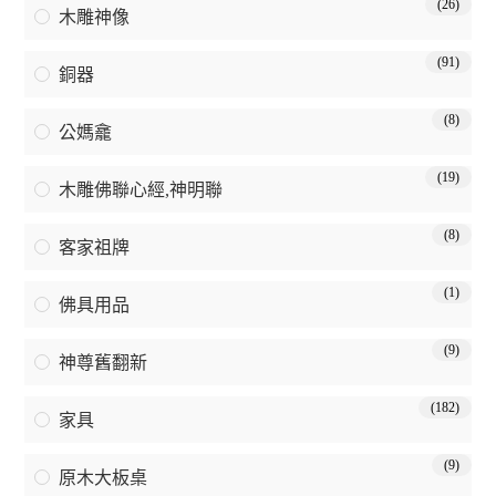
(26)
木雕神像
(91)
銅器
(8)
公媽龕
(19)
木雕佛聯心經,神明聯
(8)
客家祖牌
(1)
佛具用品
(9)
神尊舊翻新
(182)
家具
(9)
原木大板桌