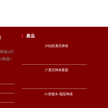
產品
廠
28仙桃漢式神桌
6神桌4尺
3神桌7
27漢式神桌素面
01黑檀木-箱型神桌