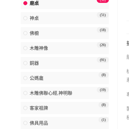
(30)
廟桌
(51)
神桌
(18)
佛櫥
(26)
木雕神像
(91)
銅器
(8)
公媽龕
(19)
木雕佛聯心經,神明聯
(8)
客家祖牌
(1)
佛具用品