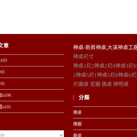
文章
神桌-新昇神桌,大溪神桌工
神桌尺寸
103
神桌2尺2神桌2尺9神桌3尺
01
2神桌5尺1神桌5尺8神桌6尺
01
尺廟桌 宮廟 佛桌 神明桌
a106
分類
a101
佛桌
佛櫥
廟桌