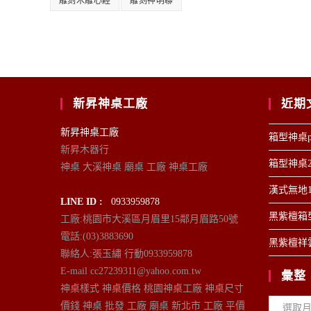
雕刻木雕心經
雕刻神明聯
新昇神桌工廠
近期
新昇神桌工廠
箱型神桌p
新昇木器行
箱型神桌2
神桌 大溪神桌 廟桌 工廠 神桌工廠
漢式無地1
LINE ID :
0933959878
黑紫檀箱型
工廠:桃園市大溪區月眉里15鄰月眉路50號
電話:(03)3883690
黑紫檀祥雲
聯絡人:張玉繡 行動0933959878
E-mail cc27239311@yahoo.com.tw
彙整
神桌樣式 神桌價格 桃園神桌工廠 神桌尺寸
彙
價錢 神桌 批發 工廠 廟桌 新北市 工廠 平價