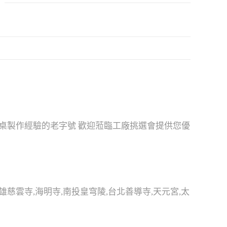
神桌製作經驗的老字號 歡迎蒞臨工廠挑選會提供您優
慈雲寺,海明寺,南投皇穹陵,台北善導寺,天元宮,太