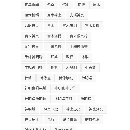
佛具銅器
佛桌
佛櫥
佛燈
原木
原木櫥櫃
原木神桌
大溪神桌
宮廟神桌
實木
實木床組
實木櫥櫃
實木神桌
實木隔間
實木餐桌椅
廟宇神桌
手繪佛聯
手繪神像畫
手繪神明聯
拜桌
敬杯
木雕
木雕神明聯
櫥櫃
沙發組
祖先爐
神像
神像畫
神像雕刻
神明桌
神明桌祖先爐
神明桌神明燈
神明桌神明爐
神明桌花瓶
神明櫥
神明爐
神桌4尺2
神桌5尺1
神桌5尺8
神桌尺寸
花瓶
觀音普薩
雕刻佛聯