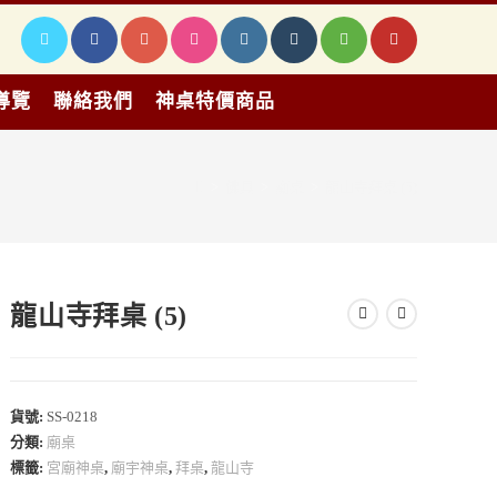
導覽
聯絡我們
神桌特價商品
>
佛具
>
廟桌
>
龍山寺拜桌 (5)
龍山寺拜桌 (5)
貨號:
SS-0218
分類:
廟桌
標籤:
宮廟神桌
,
廟宇神桌
,
拜桌
,
龍山寺