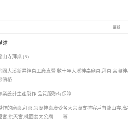
描述
描述
龍山寺拜桌 (5)
桃園大溪新昇神桌工廠直營 數十年大溪神桌廟桌,拜桌,宮廟
惠價格
專業設計生產製作 品質服務有保障
製作的廟桌,拜桌,宮廟神桌廣受各大宮廟支持客戶有龍山寺,高雄
極宮,拱天宮,桃園姜太公廟……等