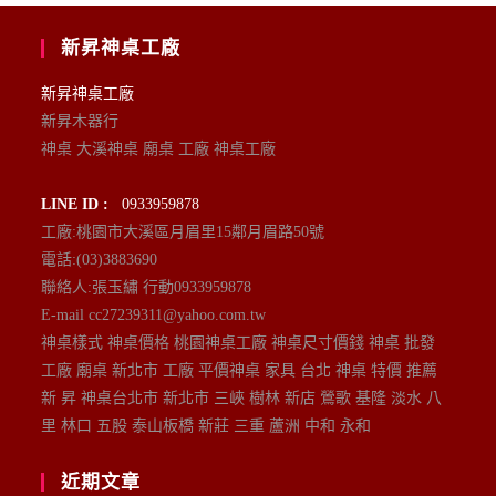
新昇神桌工廠
新昇神桌工廠
新昇木器行
神桌 大溪神桌 廟桌 工廠 神桌工廠
LINE ID :
0933959878
工廠:桃園市大溪區月眉里15鄰月眉路50號
電話:(03)3883690
聯絡人:張玉繡 行動0933959878
E-mail cc27239311@yahoo.com.tw
神桌樣式 神桌價格 桃園神桌工廠 神桌尺寸價錢 神桌 批發
工廠 廟桌 新北市 工廠 平價神桌 家具 台北 神桌 特價 推薦
新 昇 神桌台北市 新北市 三峽 樹林 新店 鶯歌 基隆 淡水 八
里 林口 五股 泰山板橋 新莊 三重 蘆洲 中和 永和
近期文章