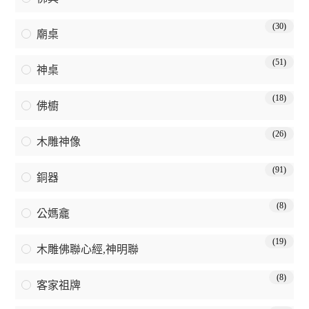
(30)
廟桌
(51)
神桌
(18)
佛櫥
(26)
木雕神像
(91)
銅器
(8)
公媽龕
(19)
木雕佛聯心經,神明聯
(8)
客家祖牌