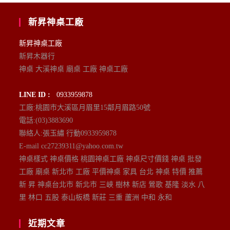
新昇神桌工廠
新昇神桌工廠
新昇木器行
神桌 大溪神桌 廟桌 工廠 神桌工廠
LINE ID :
0933959878
工廠:桃園市大溪區月眉里15鄰月眉路50號
電話:(03)3883690
聯絡人:張玉繡 行動0933959878
E-mail cc27239311@yahoo.com.tw
神桌樣式 神桌價格 桃園神桌工廠 神桌尺寸價錢 神桌 批發
工廠 廟桌 新北市 工廠 平價神桌 家具 台北 神桌 特價 推薦
新 昇 神桌台北市 新北市 三峽 樹林 新店 鶯歌 基隆 淡水 八
里 林口 五股 泰山板橋 新莊 三重 蘆洲 中和 永和
近期文章