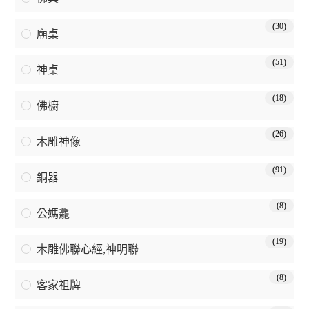
(30)
廟桌
(51)
神桌
(18)
佛櫥
(26)
木雕神像
(91)
銅器
(8)
公媽龕
(19)
木雕佛聯心經,神明聯
(8)
客家祖牌