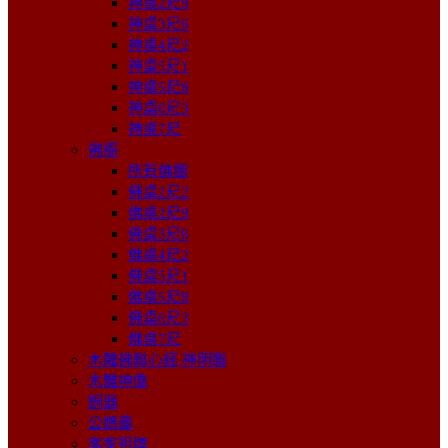
神桌2尺9
神桌3尺6
神桌4尺2
神桌5尺1
神桌5尺8
神桌6尺3
神桌7尺
佛櫥
所有佛櫥
佛桌2尺2
佛桌2尺9
佛桌3尺6
佛桌4尺2
佛桌5尺1
佛桌5尺8
佛桌6尺3
佛桌7尺
木雕佛聯心經,神明聯
木雕神像
銅器
公媽龕
客家祖牌