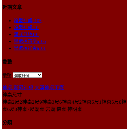
近期文章
箱型神桌p103
箱型神桌201
漢式無地101
黑紫檀箱型a106
黑紫檀祥雲a101
彙整
彙整
神桌-新昇神桌,大溪神桌工廠
神桌尺寸
神桌2尺2神桌2尺9神桌3尺6神桌4尺2神桌5尺1神桌5尺8神
桌6尺3神桌7尺廟桌 宮廟 佛桌 神明桌
分類