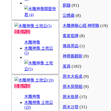
(91)
銅器
(8)
公媽龕
(19)
木雕佛聯心經,神明聯
查看內容
(8)
客家祖牌
木雕神像
(1)
佛具用品
木雕神像 土地公
(5)
(9)
神尊舊翻新
(182)
家具
(9)
原木大板桌
查看內容
(9)
原木房間組
(15)
木雕神像
原木掛屏
木雕神像 土地公
(31)
原木沙發
(19)