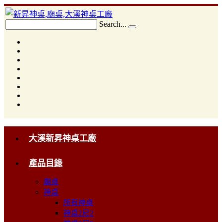
Search...
大溪新昇神桌工廠
產品目錄
廟桌
神桌
所有神桌
神桌2尺2