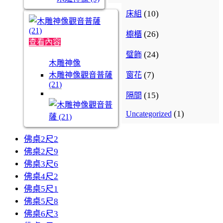
(10)
床組
(26)
櫥櫃
查看內容
(24)
璧飾
木雕神像
(7)
窗花
木雕神像觀音普薩
(21)
(15)
隔間
(1)
Uncategorized
佛桌2尺2
佛桌2尺9
佛桌3尺6
佛桌4尺2
佛桌5尺1
佛桌5尺8
佛桌6尺3