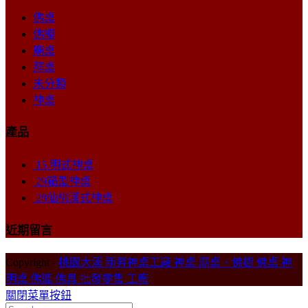
佛桌
佛櫥
廟桌
拜桌
未分類
神桌
產品
15.明式神桌
29箱型神桌
28仙桃漢式神桌
近期留言
Copyright -
桃園大溪 新昇神桌工廠 神桌 廟桌、佛櫥 佛桌 神
明桌 佛連 佛具 批發零售 工廠
關閉菜單按鈕