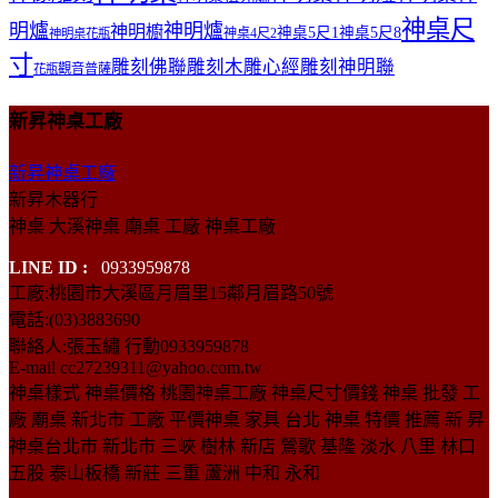
神桌尺
明爐
神明爐
神明櫥
神桌5尺1
神桌5尺8
神桌4尺2
神明桌花瓶
寸
雕刻佛聯
雕刻木雕心經
雕刻神明聯
觀音普薩
花瓶
新昇神桌工廠
新昇神桌工廠
新昇木器行
神桌 大溪神桌 廟桌 工廠 神桌工廠
LINE ID :
0933959878
工廠:桃園市大溪區月眉里15鄰月眉路50號
電話:(03)3883690
聯絡人:張玉繡 行動0933959878
E-mail cc27239311@yahoo.com.tw
神桌樣式 神桌價格 桃園神桌工廠 神桌尺寸價錢 神桌 批發 工
廠 廟桌 新北市 工廠 平價神桌 家具 台北 神桌 特價 推薦 新 昇
神桌台北市 新北市 三峽 樹林 新店 鶯歌 基隆 淡水 八里 林口
五股 泰山板橋 新莊 三重 蘆洲 中和 永和